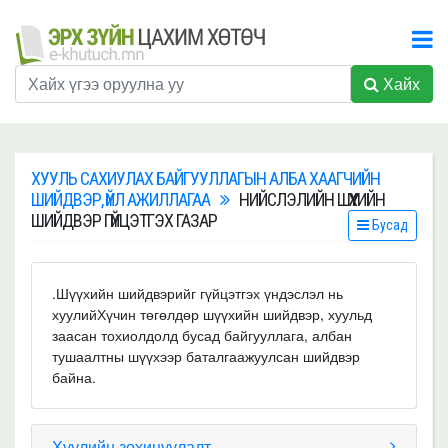
Хайх
ХУУЛЬ САХИУЛАХ БАЙГУУЛЛАГЫН АЛБА ХААГЧИЙН
ШИЙДВЭР, ҮЙЛ АЖИЛЛАГАА
НИЙСЛЭЛИЙН ШҮҮХИЙН
ШИЙДВЭР ГҮЙЦЭТГЭХ ГАЗАР
Бусад
.Шүүхийн шийдвэрийг гүйцэтгэх үндэслэл нь
хуулийХүчин төгөлдөр шүүхийн шийдвэр, хуульд
заасан тохиолдолд бусад байгууллага, албан
тушаалтны шүүхээр баталгаажуулсан шийдвэр
байна.
Хуулийн зохицуулалт