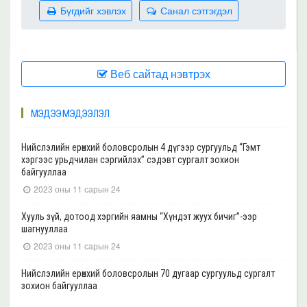
Бүгдийг хэвлэх
Санал сэтгэгдэл
Веб сайтад нэвтрэх
МЭДЭЭ МЭДЭЭЛЭЛ
Нийслэлийн ерөнхий боловсролын 4 дүгээр сургуульд “Гэмт
хэргээс урьдчилан сэргийлэх” сэдэвт сургалт зохион
байгууллаа
2023 оны 11 сарын 24
Хууль зүй, дотоод хэргийн яамны “Хүндэт жуух бичиг”-ээр
шагнууллаа
2023 оны 11 сарын 24
Нийслэлийн ерөнхий боловсролын 70 дугаар сургуульд сургалт
зохион байгууллаа
2023 оны 11 сарын 22