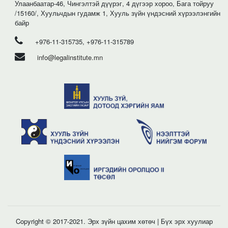
Улаанбаатар-46, Чингэлтэй дүүрэг, 4 дүгээр хороо, Бага тойруу
/15160/, Хуульчдын гудамж 1, Хууль зүйн үндэсний хүрээлэнгийн
байр
+976-11-315735, +976-11-315789
info@legalinstitute.mn
Copyright © 2017-2021. Эрх зүйн цахим хөтөч | Бүх эрх хуулиар