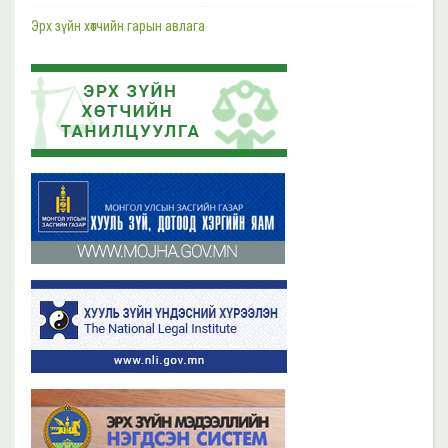
Шүүгч, өмгөөлөгчдийн хараат бус байдлын асуудал хариуцсан НҮБ-ын
Тусгай илтгэгч Маргарет Саттертуэйтыг хүлээн авч уулзлаа
Эрх зүйн хөтчийн гарын авлага
2023 оны 11 сарын 13
2019 оны 06 сарын 21
Эрх зүйн хөтчийн цахим сургалтын платформ /elearn.nli.gov.mn/ -д
Эрх зүйн хөтөч бэлтгэх сургалтын хөтөлбөр
байршсан сургалтын жагсаалттай танилцана уу
2019 оны 06 сарын 21
2023 оны 11 сарын 02
Бүх мэдээ