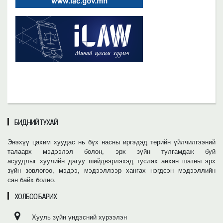
БИДНИЙ ТУХАЙ
Энэхүү цахим хуудас нь бүх насны иргэдэд төрийн үйлчилгээний
талаарх мэдээлэл болон, эрх зүйн тулгамдаж буй
асуудлыг хуулийн дагуу шийдвэрлэхэд туслах анхан шатны эрх
зүйн зөвлөгөө, мэдээ, мэдээллээр хангах нэгдсэн мэдээллийн
сан байх болно.
ХОЛБОО БАРИХ
Хууль зүйн үндэсний хүрээлэн