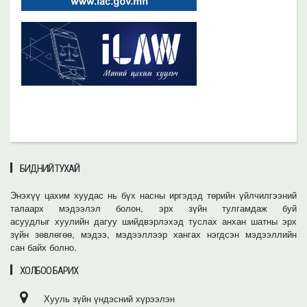
БИДНИЙ ТУХАЙ
Энэхүү цахим хуудас нь бүх насны иргэдэд төрийн үйлчилгээний
талаарх мэдээлэл болон, эрх зүйн тулгамдаж буй
асуудлыг хуулийн дагуу шийдвэрлэхэд туслах анхан шатны эрх
зүйн зөвлөгөө, мэдээ, мэдээллээр хангах нэгдсэн мэдээллийн
сан байх болно.
ХОЛБОО БАРИХ
Хууль зүйн үндэсний хүрээлэн