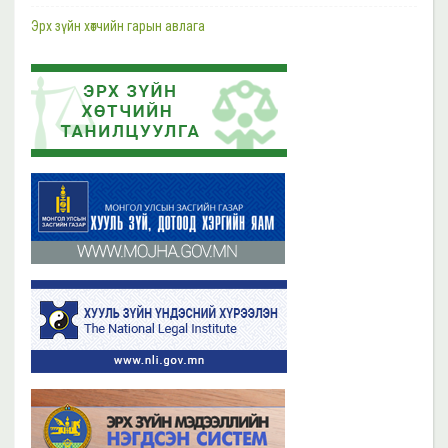
Шүүгч, өмгөөлөгчдийн хараат бус байдлын асуудал хариуцсан НҮБ-ын
Тусгай илтгэгч Маргарет Саттертуэйтыг хүлээн авч уулзлаа
Эрх зүйн хөтчийн гарын авлага
2023 оны 11 сарын 13
2019 оны 06 сарын 21
Эрх зүйн хөтчийн цахим сургалтын платформ /elearn.nli.gov.mn/ -д
Эрх зүйн хөтөч бэлтгэх сургалтын хөтөлбөр
байршсан сургалтын жагсаалттай танилцана уу
2019 оны 06 сарын 21
2023 оны 11 сарын 02
Бүх мэдээ