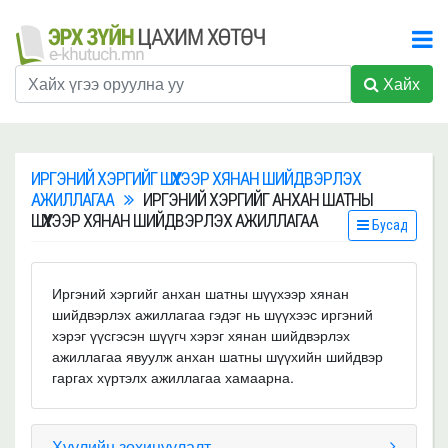
Хайх
ИРГЭНИЙ ХЭРГИЙГ ШҮҮХЭЭР ХЯНАН ШИЙДВЭРЛЭХ
АЖИЛЛАГАА
ИРГЭНИЙ ХЭРГИЙГ АНХАН ШАТНЫ
ШҮҮХЭЭР ХЯНАН ШИЙДВЭРЛЭХ АЖИЛЛАГАА
Бусад
Иргэний хэргийг анхан шатны шүүхээр хянан
шийдвэрлэх ажиллагаа гэдэг нь шүүхээс иргэний
хэрэг үүсгэсэн шүүгч хэрэг хянан шийдвэрлэх
ажиллагаа явуулж анхан шатны шүүхийн шийдвэр
гаргах хүртэлх ажиллагаа хамаарна.
Хуулийн зохицуулалт