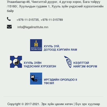
Улаанбаатар-46, Чингэлтэй дүүрэг, 4 дүгээр хороо, Бага тойруу
/15160/, Хуульчдын гудамж 1, Хууль зүйн үндэсний хүрээлэнгийн
байр
+976-11-315735, +976-11-315789
info@legalinstitute.mn
Copyright © 2017-2021. Эрх зүйн цахим хөтөч | Бүх эрх хуулиар