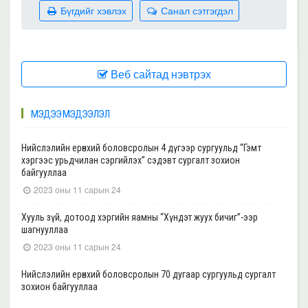
Бүгдийг хэвлэх
Санал сэтгэгдэл
Веб сайтад нэвтрэх
МЭДЭЭ МЭДЭЭЛЭЛ
Нийслэлийн ерөнхий боловсролын 4 дүгээр сургуульд “Гэмт
хэргээс урьдчилан сэргийлэх” сэдэвт сургалт зохион
байгууллаа
2023 оны 11 сарын 24
Хууль зүй, дотоод хэргийн яамны “Хүндэт жуух бичиг”-ээр
шагнууллаа
2023 оны 11 сарын 24
Нийслэлийн ерөнхий боловсролын 70 дугаар сургуульд сургалт
зохион байгууллаа
2023 оны 11 сарын 22