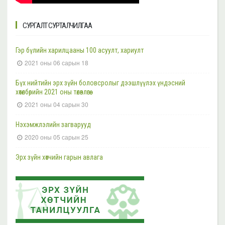
2023 оны 11 сарын 17
СУРГАЛТ СУРТАЛЧИЛГАА
Эрүүгийн болон Эрүүгийн хэрэг хянан шийдвэрлэх тухай хуульд
оруулах нэмэлт, өөрчлөлтийн төслийн хэлэлцүүлэг боллоо
2023 оны 11 сарын 16
Гэр бүлийн харилцааны 100 асуулт, хариулт
2021 оны 06 сарын 18
Ажлын байранд урьж байна
2023 оны 11 сарын 15
Бүх нийтийн эрх зүйн боловсролыг дээшлүүлэх үндэсний
хөтөлбөрийн 2021 оны төлөвлөгөө
Эрүүгийн болон Эрүүгийн хэрэг хянан шийдвэрлэх тухай хуульд
2021 оны 04 сарын 30
оруулах нэмэлт, өөрчлөлтийн төслийн хэлэлцүүлэг боллоо
2023 оны 11 сарын 15
Нэхэмжлэлийн загварууд
2020 оны 05 сарын 25
Шүүгч, өмгөөлөгчдийн хараат бус байдлын асуудал хариуцсан НҮБ-ын
Тусгай илтгэгч Маргарет Саттертуэйтыг хүлээн авч уулзлаа
Эрх зүйн хөтчийн гарын авлага
2023 оны 11 сарын 13
2019 оны 06 сарын 21
Эрх зүйн хөтчийн цахим сургалтын платформ /elearn.nli.gov.mn/ -д
Эрх зүйн хөтөч бэлтгэх сургалтын хөтөлбөр
байршсан сургалтын жагсаалттай танилцана уу
2019 оны 06 сарын 21
2023 оны 11 сарын 02