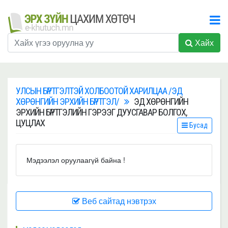
Хайх
УЛСЫН БҮРТГЭЛТЭЙ ХОЛБООТОЙ ХАРИЛЦАА /ЭД
ХӨРӨНГИЙН ЭРХИЙН БҮРТГЭЛ/
ЭД ХӨРӨНГИЙН
ЭРХИЙН БҮРТГЭЛИЙН ГЭРЭЭГ ДУУСГАВАР БОЛГОХ,
ЦУЦЛАХ
Бусад
Мэдээлэл оруулаагүй байна !
Веб сайтад нэвтрэх