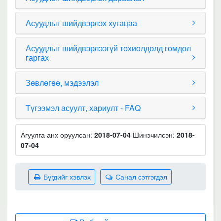
Асуудлыг шийдвэрлэх хугацаа
Асуудлыг шийдвэрлээгүй тохиолдолд гомдол
гаргах
Зөвлөгөө, мэдээлэл
Түгээмэл асуулт, хариулт - FAQ
Агуулга анх оруулсан:
2018-07-04
Шинэчилсэн:
2018-
07-04
Бүгдийг хэвлэх
Санал сэтгэгдэл