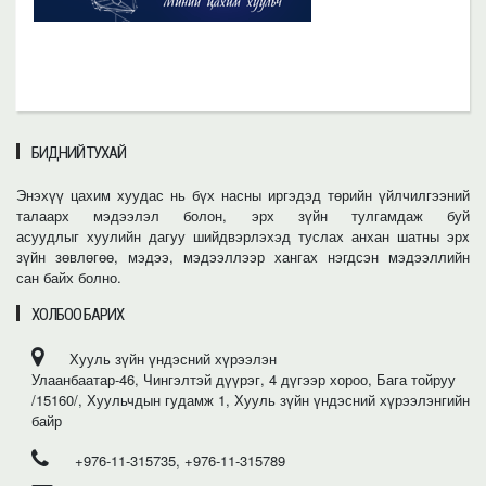
БИДНИЙ ТУХАЙ
Энэхүү цахим хуудас нь бүх насны иргэдэд төрийн үйлчилгээний
талаарх мэдээлэл болон, эрх зүйн тулгамдаж буй
асуудлыг хуулийн дагуу шийдвэрлэхэд туслах анхан шатны эрх
зүйн зөвлөгөө, мэдээ, мэдээллээр хангах нэгдсэн мэдээллийн
сан байх болно.
ХОЛБОО БАРИХ
Хууль зүйн үндэсний хүрээлэн
Улаанбаатар-46, Чингэлтэй дүүрэг, 4 дүгээр хороо, Бага тойруу
/15160/, Хуульчдын гудамж 1, Хууль зүйн үндэсний хүрээлэнгийн
байр
+976-11-315735, +976-11-315789