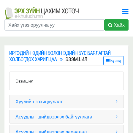
Хайх
ИРГЭДИЙН ЭДИЙН БОЛОН ЭДИЙН БУС БАЯЛАГТАЙ
ХОЛБОГДОХ ХАРИЛЦАА
ЭЗЭМШИЛ
Бусад
Эзэмшил
Хуулийн зохицуулалт
Асуудлыг шийдвэрлэх байгууллага
Асуудлыг шийдвэрлэх дараалал