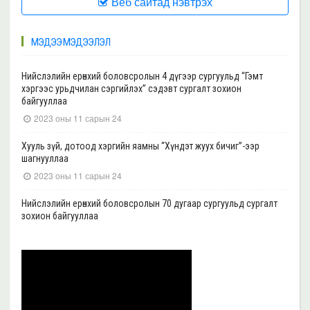
Веб сайтад нэвтрэх
МЭДЭЭ МЭДЭЭЛЭЛ
Нийслэлийн ерөнхий боловсролын 4 дүгээр сургуульд “Гэмт
хэргээс урьдчилан сэргийлэх” сэдэвт сургалт зохион
байгууллаа
2023 оны 11 сарын 24
Хууль зүй, дотоод хэргийн яамны “Хүндэт жуух бичиг”-ээр
шагнууллаа
2023 оны 11 сарын 24
Нийслэлийн ерөнхий боловсролын 70 дугаар сургуульд сургалт
зохион байгууллаа
2023 оны 11 сарын 22
Нийслэлийн ерөнхий боловсролын 39 дүгээр сургуульд сургалт
зохион байгууллаа
2023 оны 11 сарын 20