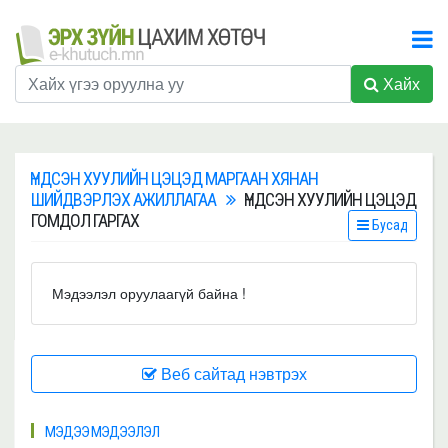
Хайх
ҮНДСЭН ХУУЛИЙН ЦЭЦЭД МАРГААН ХЯНАН
ШИЙДВЭРЛЭХ АЖИЛЛАГАА
ҮНДСЭН ХУУЛИЙН ЦЭЦЭД
ГОМДОЛ ГАРГАХ
Бусад
Мэдээлэл оруулаагүй байна !
Веб сайтад нэвтрэх
МЭДЭЭ МЭДЭЭЛЭЛ