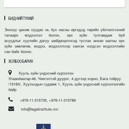
БИДНИЙ ТУХАЙ
Энэхүү цахим хуудас нь бүх насны иргэдэд төрийн үйлчилгээний
талаарх мэдээлэл болон, эрх зүйн тулгамдаж буй
асуудлыг хуулийн дагуу шийдвэрлэхэд туслах анхан шатны эрх
зүйн зөвлөгөө, мэдээ, мэдээллээр хангах нэгдсэн мэдээллийн
сан байх болно.
ХОЛБОО БАРИХ
Хууль зүйн үндэсний хүрээлэн
Улаанбаатар-46, Чингэлтэй дүүрэг, 4 дүгээр хороо, Бага тойруу
/15160/, Хуульчдын гудамж 1, Хууль зүйн үндэсний хүрээлэнгийн
байр
+976-11-315735, +976-11-315789
info@legalinstitute.mn