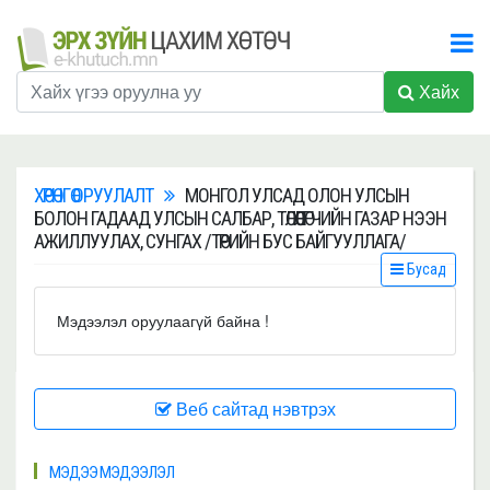
Хайх
ХӨРӨНГӨ ОРУУЛАЛТ
МОНГОЛ УЛСАД ОЛОН УЛСЫН
БОЛОН ГАДААД УЛСЫН САЛБАР, ТӨЛӨӨЛӨГЧИЙН ГАЗАР НЭЭН
АЖИЛЛУУЛАХ, СУНГАХ /ТӨРИЙН БУС БАЙГУУЛЛАГА/
Бусад
Мэдээлэл оруулаагүй байна !
Веб сайтад нэвтрэх
МЭДЭЭ МЭДЭЭЛЭЛ