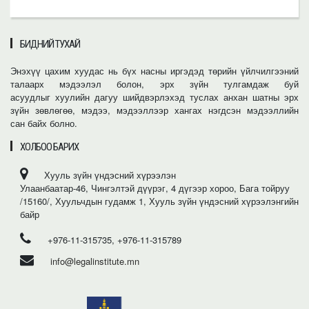
БИДНИЙ ТУХАЙ
Энэхүү цахим хуудас нь бүх насны иргэдэд төрийн үйлчилгээний
талаарх мэдээлэл болон, эрх зүйн тулгамдаж буй
асуудлыг хуулийн дагуу шийдвэрлэхэд туслах анхан шатны эрх
зүйн зөвлөгөө, мэдээ, мэдээллээр хангах нэгдсэн мэдээллийн
сан байх болно.
ХОЛБОО БАРИХ
Хууль зүйн үндэсний хүрээлэн
Улаанбаатар-46, Чингэлтэй дүүрэг, 4 дүгээр хороо, Бага тойруу
/15160/, Хуульчдын гудамж 1, Хууль зүйн үндэсний хүрээлэнгийн
байр
+976-11-315735, +976-11-315789
info@legalinstitute.mn