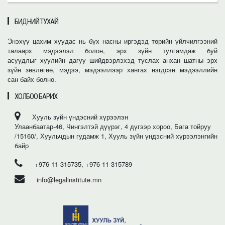
БИДНИЙ ТУХАЙ
Энэхүү цахим хуудас нь бүх насны иргэдэд төрийн үйлчилгээний
талаарх мэдээлэл болон, эрх зүйн тулгамдаж буй
асуудлыг хуулийн дагуу шийдвэрлэхэд туслах анхан шатны эрх
зүйн зөвлөгөө, мэдээ, мэдээллээр хангах нэгдсэн мэдээллийн
сан байх болно.
ХОЛБОО БАРИХ
Хууль зүйн үндэсний хүрээлэн
Улаанбаатар-46, Чингэлтэй дүүрэг, 4 дүгээр хороо, Бага тойруу
/15160/, Хуульчдын гудамж 1, Хууль зүйн үндэсний хүрээлэнгийн
байр
+976-11-315735, +976-11-315789
info@legalinstitute.mn