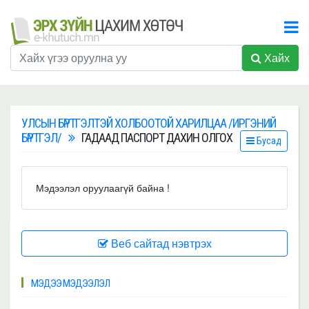
Хайх
УЛСЫН БҮРТГЭЛТЭЙ ХОЛБООТОЙ ХАРИЛЦАА /ИРГЭНИЙ
БҮРТГЭЛ/
ГАДААД ПАСПОРТ ДАХИН ОЛГОХ
Бусад
Мэдээлэл оруулаагүй байна !
Веб сайтад нэвтрэх
МЭДЭЭ МЭДЭЭЛЭЛ