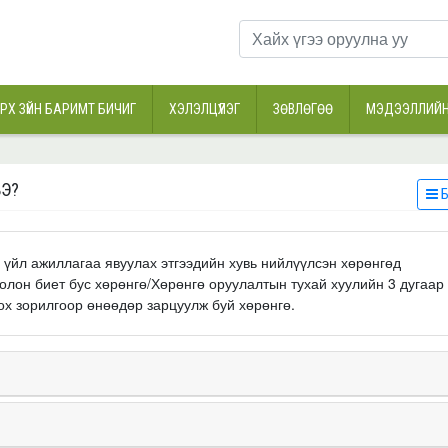
РХ ЗҮЙН БАРИМТ БИЧИГ
ХЭЛЭЛЦҮҮЛЭГ
ЗӨВЛӨГӨӨ
МЭДЭЭЛЛИЙН
ВЭ?
Б
ө үйл ажиллагаа явуулах этгээдийн хувь нийлүүлсэн хөрөнгөд
болон биет бус хөрөнгө/Хөрөнгө оруулалтын тухай хуулийн 3 дугаар
лох зорилгоор өнөөдөр зарцуулж буй хөрөнгө.