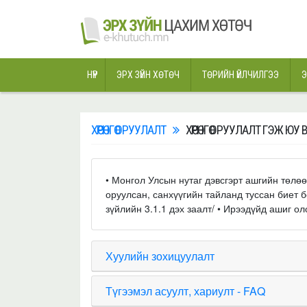
НҮҮР
ЭРХ ЗҮЙН ХӨТӨЧ
ТӨРИЙН ҮЙЛЧИЛГЭЭ
Э
ХӨРӨНГӨ ОРУУЛАЛТ
ХӨРӨНГӨ ОРУУЛАЛТ ГЭЖ ЮУ 
• Монгол Улсын нутаг дэвсгэрт ашгийн төлө
оруулсан, санхүүгийн тайланд туссан биет 
зүйлийн 3.1.1 дэх заалт/ • Ирээдүйд ашиг о
Хуулийн зохицуулалт
Түгээмэл асуулт, хариулт - FAQ