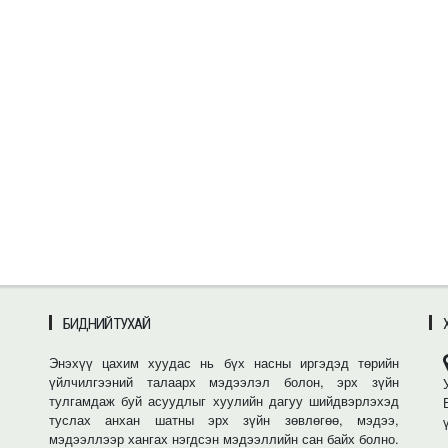
БИДНИЙ ТУХАЙ
Энэхүү цахим хуудас нь бүх насны иргэдэд төрийн
үйлчилгээний талаарх мэдээлэл болон, эрх зүйн
тулгамдаж буй асуудлыг хуулийн дагуу шийдвэрлэхэд
туслах анхан шатны эрх зүйн зөвлөгөө, мэдээ,
мэдээллээр хангах нэгдсэн мэдээллийн сан байх болно.