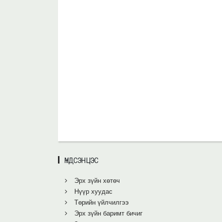
ҮНДСЭН ЦЭС
Эрх зүйн хөтөч
Нүүр хуудас
Төрийн үйлчилгээ
Эрх зүйн баримт бичиг