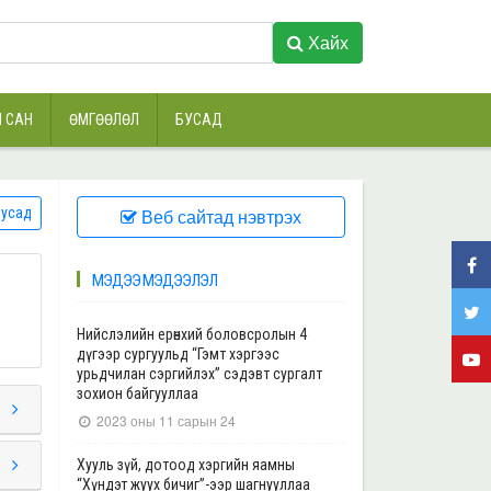
Хайх
 САН
ӨМГӨӨЛӨЛ
БУСАД
усад
Веб сайтад нэвтрэх
МЭДЭЭ МЭДЭЭЛЭЛ
Нийслэлийн ерөнхий боловсролын 4
дүгээр сургуульд “Гэмт хэргээс
урьдчилан сэргийлэх” сэдэвт сургалт
зохион байгууллаа
2023 оны 11 сарын 24
Хууль зүй, дотоод хэргийн яамны
“Хүндэт жуух бичиг”-ээр шагнууллаа