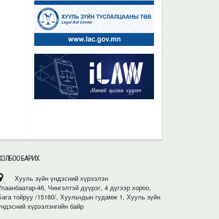
ХОЛБОО БАРИХ
Хууль зүйн үндэсний хүрээлэн
Улаанбаатар-46, Чингэлтэй дүүрэг, 4 дүгээр хороо,
Бага тойруу /15160/, Хуульчдын гудамж 1, Хууль зүйн
үндэсний хүрээлэнгийн байр