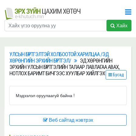
Хайх
УЛСЫН БҮРТГЭЛТЭЙ ХОЛБООТОЙ ХАРИЛЦАА /ЭД
ХӨРӨНГИЙН ЭРХИЙН БҮРТГЭЛ/
ЭД ХӨРӨНГИЙН
ЭРХИЙН УЛСЫН БҮРТГЭЛИЙН ТАЛААР ЛАВЛАГАА АВАХ,
НОТЛОХ БАРИМТ БИЧГЭЭС ХУУЛБАР ХИЙЛГЭХ
Бусад
Мэдээлэл оруулаагүй байна !
Веб сайтад нэвтрэх