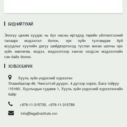
БИДНИЙ ТУХАЙ
Энэхүү цахим хуудас нь бүх насны иргэдэд төрийн үйлчилгээний
талаарх мэдээлэл болон, эрх зүйн тулгамдаж буй
асуудлыг хуулийн дагуу шийдвэрлэхэд туслах анхан шатны эрх
зүйн зөвлөгөө, мэдээ, мэдээллээр хангах нэгдсэн мэдээллийн
сан байх болно.
ХОЛБОО БАРИХ
Хууль зүйн үндэсний хүрээлэн
Улаанбаатар-46, Чингэлтэй дүүрэг, 4 дүгээр хороо, Бага тойруу
/15160/, Хуульчдын гудамж 1, Хууль зүйн үндэсний хүрээлэнгийн
байр
+976-11-315735, +976-11-315789
info@legalinstitute.mn