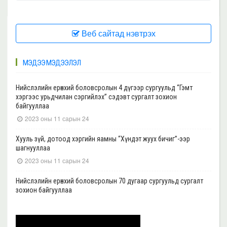
Веб сайтад нэвтрэх
МЭДЭЭ МЭДЭЭЛЭЛ
Нийслэлийн ерөнхий боловсролын 4 дүгээр сургуульд “Гэмт
хэргээс урьдчилан сэргийлэх” сэдэвт сургалт зохион
байгууллаа
2023 оны 11 сарын 24
Хууль зүй, дотоод хэргийн яамны “Хүндэт жуух бичиг”-ээр
шагнууллаа
2023 оны 11 сарын 24
Нийслэлийн ерөнхий боловсролын 70 дугаар сургуульд сургалт
зохион байгууллаа
2023 оны 11 сарын 22
Нийслэлийн ерөнхий боловсролын 39 дүгээр сургуульд сургалт