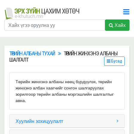
Хайх
ТӨРИЙН АЛБАНЫ ТУХАЙ
ТӨРИЙН ЖИНХЭНЭ АЛБАНЫ
ШАЛГАЛТ
Бусад
Төрийн жинхэнэ албаны нөөц бүрдүүлэх, төрийн
жинхэнэ албан хаагчийг сонгон шалгаруулах
зорилгоор төрийн албаны мэргэшлийн шалгалтыг
авна.
Хуулийн зохицуулалт