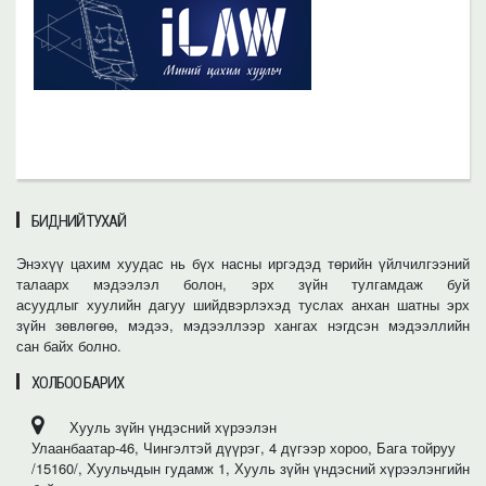
БИДНИЙ ТУХАЙ
Энэхүү цахим хуудас нь бүх насны иргэдэд төрийн үйлчилгээний
талаарх мэдээлэл болон, эрх зүйн тулгамдаж буй
асуудлыг хуулийн дагуу шийдвэрлэхэд туслах анхан шатны эрх
зүйн зөвлөгөө, мэдээ, мэдээллээр хангах нэгдсэн мэдээллийн
сан байх болно.
ХОЛБОО БАРИХ
Хууль зүйн үндэсний хүрээлэн
Улаанбаатар-46, Чингэлтэй дүүрэг, 4 дүгээр хороо, Бага тойруу
/15160/, Хуульчдын гудамж 1, Хууль зүйн үндэсний хүрээлэнгийн