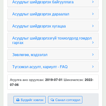
Асуудлыг шийдвэрлэх байгууллага
Асуудлыг шийдвэрлэх дараалал
Асуудлыг шийдвэрлэх хугацаа
Асуудлыг шийдвэрлээгүй тохиолдолд гомдол
гаргах
Зөвлөгөө, мэдээлэл
Түгээмэл асуулт, хариулт - FAQ
Агуулга анх оруулсан:
2019-07-01
Шинэчилсэн:
2022-
07-06
Бүгдийг хэвлэх
Санал сэтгэгдэл