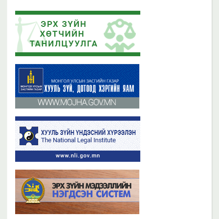
2023 оны 11 сарын 13
2019 оны 06 сарын 21
Эрх зүйн хөтчийн цахим сургалтын платформ /elearn.nli.gov.mn/ -д
Эрх зүйн хөтөч бэлтгэх сургалтын хөтөлбөр
байршсан сургалтын жагсаалттай танилцана уу
2019 оны 06 сарын 21
2023 оны 11 сарын 02
Бүх мэдээ