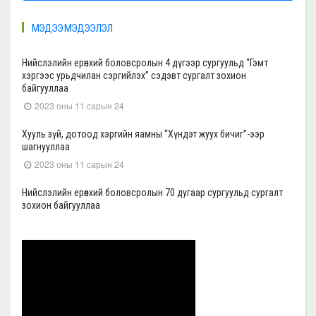
МЭДЭЭ МЭДЭЭЛЭЛ
Нийслэлийн ерөнхий боловсролын 4 дүгээр сургуульд “Гэмт
хэргээс урьдчилан сэргийлэх” сэдэвт сургалт зохион
байгууллаа
2023 оны 11 сарын 24
Хууль зүй, дотоод хэргийн яамны “Хүндэт жуух бичиг”-ээр
шагнууллаа
2023 оны 11 сарын 24
Нийслэлийн ерөнхий боловсролын 70 дугаар сургуульд сургалт
зохион байгууллаа
2023 оны 11 сарын 22
Нийслэлийн ерөнхий боловсролын 39 дүгээр сургуульд сургалт
зохион байгууллаа
2023 оны 11 сарын 20
Нийслэлийн ерөнхий боловсролын 35, 17 дугаар сургуульд “Гэмт