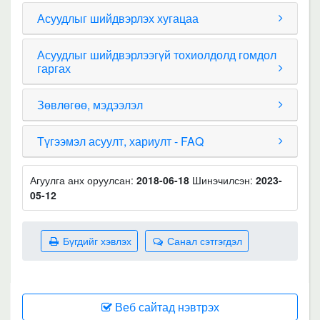
Асуудлыг шийдвэрлэх хугацаа
Асуудлыг шийдвэрлээгүй тохиолдолд гомдол
гаргах
Зөвлөгөө, мэдээлэл
Түгээмэл асуулт, хариулт - FAQ
Агуулга анх оруулсан:
2018-06-18
Шинэчилсэн:
2023-
05-12
Бүгдийг хэвлэх
Санал сэтгэгдэл
Веб сайтад нэвтрэх