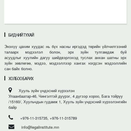
БИДНИЙ ТУХАЙ
Энэхүү цахим хуудас нь бүх насны иргэдэд төрийн үйлчилгээний
талаарх мэдээлэл болон, эрх зүйн тулгамдаж буй
асуудлыг хуулийн дагуу шийдвэрлэхэд туслах анхан шатны эрх
зүйн зөвлөгөө, мэдээ, мэдээллээр хангах нэгдсэн мэдээллийн
сан байх болно.
ХОЛБОО БАРИХ
Хууль зүйн үндэсний хүрээлэн
Улаанбаатар-46, Чингэлтэй дүүрэг, 4 дүгээр хороо, Бага тойруу
/15160/, Хуульчдын гудамж 1, Хууль зүйн үндэсний хүрээлэнгийн
байр
+976-11-315735, +976-11-315789
info@legalinstitute.mn