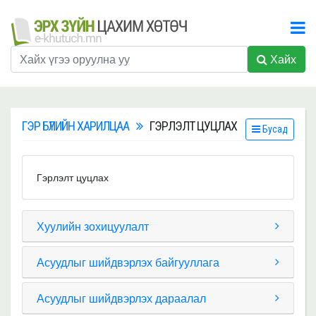
Хайх
ГЭР БҮЛИЙН ХАРИЛЦАА
ГЭРЛЭЛТ ЦУЦЛАХ
Бусад
Гэрлэлт цуцлах
Хуулийн зохицуулалт
Асуудлыг шийдвэрлэх байгууллага
Асуудлыг шийдвэрлэх дараалал