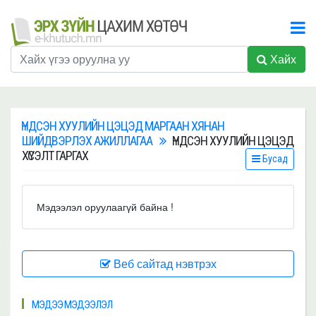
Хайх
ҮНДСЭН ХУУЛИЙН ЦЭЦЭД МАРГААН ХЯНАН
ШИЙДВЭРЛЭХ АЖИЛЛАГАА
ҮНДСЭН ХУУЛИЙН ЦЭЦЭД
ХҮСЭЛТ ГАРГАХ
Бусад
Мэдээлэл оруулаагүй байна !
Веб сайтад нэвтрэх
МЭДЭЭ МЭДЭЭЛЭЛ