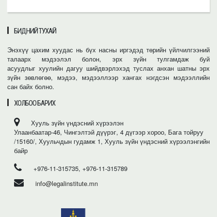
БИДНИЙ ТУХАЙ
Энэхүү цахим хуудас нь бүх насны иргэдэд төрийн үйлчилгээний
талаарх мэдээлэл болон, эрх зүйн тулгамдаж буй
асуудлыг хуулийн дагуу шийдвэрлэхэд туслах анхан шатны эрх
зүйн зөвлөгөө, мэдээ, мэдээллээр хангах нэгдсэн мэдээллийн
сан байх болно.
ХОЛБОО БАРИХ
Хууль зүйн үндэсний хүрээлэн
Улаанбаатар-46, Чингэлтэй дүүрэг, 4 дүгээр хороо, Бага тойруу
/15160/, Хуульчдын гудамж 1, Хууль зүйн үндэсний хүрээлэнгийн
байр
+976-11-315735, +976-11-315789
info@legalinstitute.mn