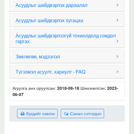
Асуудлыг шийдвэрлэх дараалал
Асуудлыг шийдвэрлэх хугацаа
Асуудлыг шийдвэрлээгүй тохиолдолд гомдол
гаргах
Зөвлөгөө, мэдээлэл
Түгээмэл асуулт, хариулт - FAQ
Агуулга анх оруулсан:
2018-06-18
Шинэчилсэн:
2023-
06-07
Бүгдийг хэвлэх
Санал сэтгэгдэл