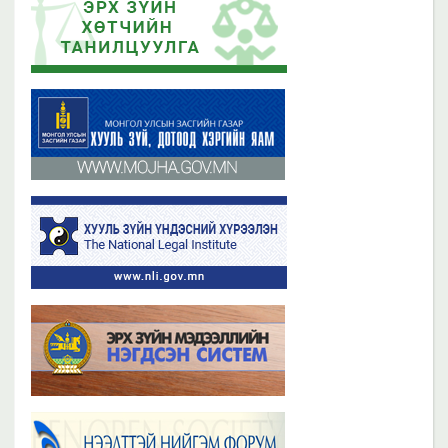
Эрх зүйн хөтчийн цахим сургалтын платформ /elearn.nli.gov.mn/ -д
Эрх зүйн хөтөч бэлтгэх сургалтын хөтөлбөр
байршсан сургалтын жагсаалттай танилцана уу
2019 оны 06 сарын 21
2023 оны 11 сарын 02
Бүх мэдээ