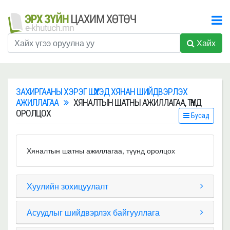
Хайх
ЗАХИРГААНЫ ХЭРЭГ ШҮҮХЭД ХЯНАН ШИЙДВЭРЛЭХ
АЖИЛЛАГАА
ХЯНАЛТЫН ШАТНЫ АЖИЛЛАГАА, ТҮҮНД
ОРОЛЦОХ
Бусад
Хяналтын шатны ажиллагаа, түүнд оролцох
Хуулийн зохицуулалт
Асуудлыг шийдвэрлэх байгууллага