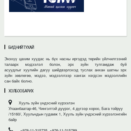
БИДНИЙ ТУХАЙ
Энэхүү цахим хуудас нь бүх насны иргэдэд төрийн үйлчилгээний
талаарх мэдээлэл болон, эрх зүйн тулгамдаж буй
асуудлыг хуулийн дагуу шийдвэрлэхэд туслах анхан шатны эрх
зүйн зөвлөгөө, мэдээ, мэдээллээр хангах нэгдсэн мэдээллийн
сан байх болно.
ХОЛБОО БАРИХ
Хууль зүйн үндэсний хүрээлэн
Улаанбаатар-46, Чингэлтэй дүүрэг, 4 дүгээр хороо, Бага тойруу
/15160/, Хуульчдын гудамж 1, Хууль зүйн үндэсний хүрээлэнгийн
байр
+976-11-315735, +976-11-315789