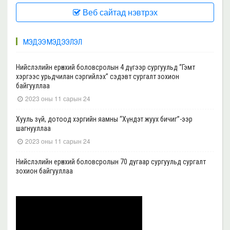
Веб сайтад нэвтрэх
МЭДЭЭ МЭДЭЭЛЭЛ
Нийслэлийн ерөнхий боловсролын 4 дүгээр сургуульд “Гэмт
хэргээс урьдчилан сэргийлэх” сэдэвт сургалт зохион
байгууллаа
2023 оны 11 сарын 24
Хууль зүй, дотоод хэргийн яамны “Хүндэт жуух бичиг”-ээр
шагнууллаа
2023 оны 11 сарын 24
Нийслэлийн ерөнхий боловсролын 70 дугаар сургуульд сургалт
зохион байгууллаа
2023 оны 11 сарын 22
Нийслэлийн ерөнхий боловсролын 39 дүгээр сургуульд сургалт
зохион байгууллаа
2023 оны 11 сарын 20