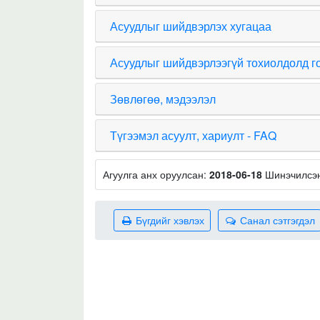
Асуудлыг шийдвэрлэх хугацаа
Асуудлыг шийдвэрлээгүй тохиолдолд г
Зөвлөгөө, мэдээлэл
Түгээмэл асуулт, хариулт - FAQ
Агуулга анх оруулсан:
2018-06-18
Шинэчилсэ
Бүгдийг хэвлэх
Санал сэтгэгдэл