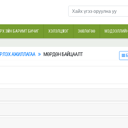
РХ ЗҮЙН БАРИМТ БИЧИГ
ХЭЛЭЛЦҮҮЛЭГ
ЗӨВЛӨГӨӨ
МЭДЭЭЛЛИЙН
ВЭРЛЭХ АЖИЛЛАГАА
МӨРДӨН БАЙЦААЛТ
Б