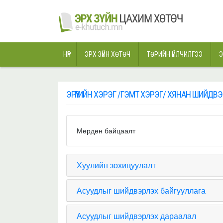
НҮҮР
ЭРХ ЗҮЙН ХӨТӨЧ
ТӨРИЙН ҮЙЛЧИЛГЭЭ
Э
ЭРҮҮГИЙН ХЭРЭГ /ГЭМТ ХЭРЭГ/ ХЯНАН ШИЙД
Мөрдөн байцаалт
Хуулийн зохицуулалт
Асуудлыг шийдвэрлэх байгууллага
Асуудлыг шийдвэрлэх дараалал