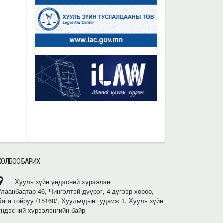
ХОЛБОО БАРИХ
Хууль зүйн үндэсний хүрээлэн
Улаанбаатар-46, Чингэлтэй дүүрэг, 4 дүгээр хороо,
Бага тойруу /15160/, Хуульчдын гудамж 1, Хууль зүйн
үндэсний хүрээлэнгийн байр