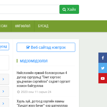
Хайх
 САН
ӨМГӨӨЛӨЛ
БУСАД
усад
Веб сайтад нэвтрэх
МЭДЭЭ МЭДЭЭЛЭЛ
Нийслэлийн ерөнхий боловсролын 4
дүгээр сургуульд “Гэмт хэргээс
урьдчилан сэргийлэх” сэдэвт сургалт
зохион байгууллаа
2023 оны 11 сарын 24
Хууль зүй, дотоод хэргийн яамны
“Хүндэт жуух бичиг”-ээр шагнууллаа