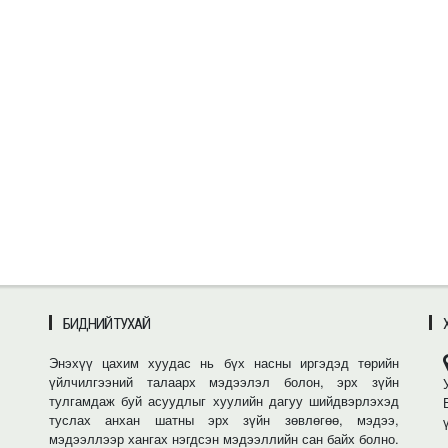
БИДНИЙ ТУХАЙ
Энэхүү цахим хуудас нь бүх насны иргэдэд төрийн
үйлчилгээний талаарх мэдээлэл болон, эрх зүйн
тулгамдаж буй асуудлыг хуулийн дагуу шийдвэрлэхэд
туслах анхан шатны эрх зүйн зөвлөгөө, мэдээ,
мэдээллээр хангах нэгдсэн мэдээллийн сан байх болно.