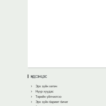
ҮНДСЭН ЦЭС
Эрх зүйн хөтөч
Нүүр хуудас
Төрийн үйлчилгээ
Эрх зүйн баримт бичиг