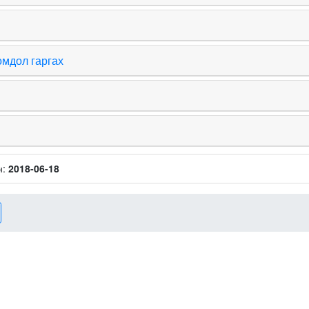
омдол гаргах
н:
2018-06-18