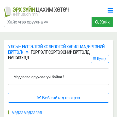
Хайх
УЛСЫН БҮРТГЭЛТЭЙ ХОЛБООТОЙ ХАРИЛЦАА /ИРГЭНИЙ
БҮРТГЭЛ/
ГЭРЛЭЛТ СЭРГЭЭСНИЙ БҮРТГЭЛД
БҮРТГҮҮЛЭХЭД
Бусад
Мэдээлэл оруулаагүй байна !
Веб сайтад нэвтрэх
МЭДЭЭ МЭДЭЭЛЭЛ