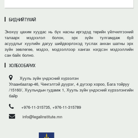
БИДНИЙ ТУХАЙ
Энэхүү цахим хуудас нь бүх насны иргэдэд төрийн үйлчилгээний
талаарх мэдээлэл болон, эрх зүйн тулгамдаж буй
асуудлыг хуулийн дагуу шийдвэрлэхэд туслах анхан шатны эрх
зүйн зөвлөгөө, мэдээ, мэдээллээр хангах нэгдсэн мэдээллийн
сан байх болно.
ХОЛБОО БАРИХ
Хууль зүйн үндэсний хүрээлэн
Улаанбаатар-46, Чингэлтэй дүүрэг, 4 дүгээр хороо, Бага тойруу
/15160/, Хуульчдын гудамж 1, Хууль зүйн үндэсний хүрээлэнгийн
байр
+976-11-315735, +976-11-315789
info@legalinstitute.mn