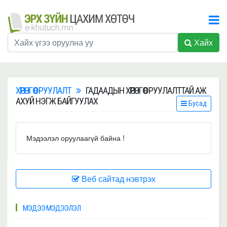
Хайх
ХӨРӨНГӨ ОРУУЛАЛТ
ГАДААДЫН ХӨРӨНГӨ ОРУУЛАЛТТАЙ АЖ
АХУЙ НЭГЖ БАЙГУУЛАХ
Бусад
Мэдээлэл оруулаагүй байна !
Веб сайтад нэвтрэх
МЭДЭЭ МЭДЭЭЛЭЛ