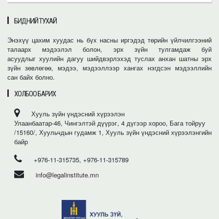
БИДНИЙ ТУХАЙ
Энэхүү цахим хуудас нь бүх насны иргэдэд төрийн үйлчилгээний
талаарх мэдээлэл болон, эрх зүйн тулгамдаж буй
асуудлыг хуулийн дагуу шийдвэрлэхэд туслах анхан шатны эрх
зүйн зөвлөгөө, мэдээ, мэдээллээр хангах нэгдсэн мэдээллийн
сан байх болно.
ХОЛБОО БАРИХ
Хууль зүйн үндэсний хүрээлэн
Улаанбаатар-46, Чингэлтэй дүүрэг, 4 дүгээр хороо, Бага тойруу
/15160/, Хуульчдын гудамж 1, Хууль зүйн үндэсний хүрээлэнгийн
байр
+976-11-315735, +976-11-315789
info@legalinstitute.mn