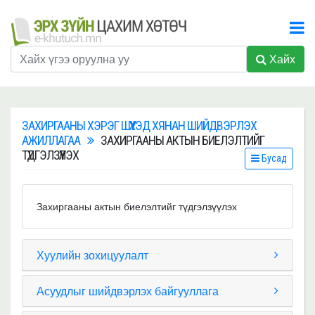
Хайх
ЗАХИРГААНЫ ХЭРЭГ ШҮҮХЭД ХЯНАН ШИЙДВЭРЛЭХ
АЖИЛЛАГАА
ЗАХИРГААНЫ АКТЫН БИЕЛЭЛТИЙГ
ТҮДГЭЛЗҮҮЛЭХ
Бусад
Захиргааны актын биелэлтийг түдгэлзүүлэх
Хуулийн зохицуулалт
Асуудлыг шийдвэрлэх байгууллага