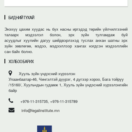
БИДНИЙ ТУХАЙ
Энэхүү цахим хуудас нь бүх насны иргэдэд төрийн үйлчилгээний
талаарх мэдээлэл болон, эрх зүйн тулгамдаж буй
асуудлыг хуулийн дагуу шийдвэрлэхэд туслах анхан шатны эрх
зүйн зөвлөгөө, мэдээ, мэдээллээр хангах нэгдсэн мэдээллийн
сан байх болно.
ХОЛБОО БАРИХ
Хууль зүйн үндэсний хүрээлэн
Улаанбаатар-46, Чингэлтэй дүүрэг, 4 дүгээр хороо, Бага тойруу
/15160/, Хуульчдын гудамж 1, Хууль зүйн үндэсний хүрээлэнгийн
байр
+976-11-315735, +976-11-315789
info@legalinstitute.mn