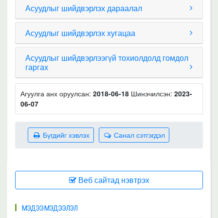
Асуудлыг шийдвэрлэх дараалал
Асуудлыг шийдвэрлэх хугацаа
Асуудлыг шийдвэрлээгүй тохиолдолд гомдол
гаргах
Агуулга анх оруулсан:
2018-06-18
Шинэчилсэн:
2023-
06-07
Бүгдийг хэвлэх
Санал сэтгэгдэл
Веб сайтад нэвтрэх
МЭДЭЭ МЭДЭЭЛЭЛ