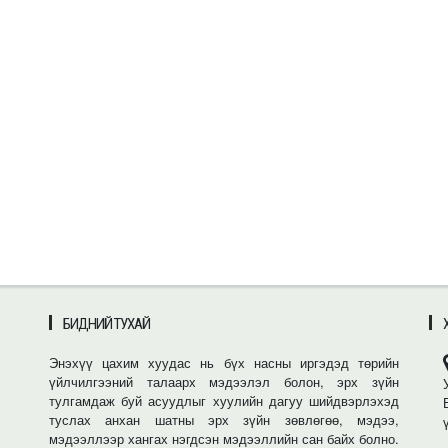
БИДНИЙ ТУХАЙ
Энэхүү цахим хуудас нь бүх насны иргэдэд төрийн
үйлчилгээний талаарх мэдээлэл болон, эрх зүйн
тулгамдаж буй асуудлыг хуулийн дагуу шийдвэрлэхэд
туслах анхан шатны эрх зүйн зөвлөгөө, мэдээ,
мэдээллээр хангах нэгдсэн мэдээллийн сан байх болно.