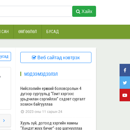
Хайх
 САН
ӨМГӨӨЛӨЛ
БУСАД
усад
Веб сайтад нэвтрэх
МЭДЭЭ МЭДЭЭЛЭЛ
р
Нийслэлийн ерөнхий боловсролын 4
дүгээр сургуульд “Гэмт хэргээс
урьдчилан сэргийлэх” сэдэвт сургалт
зохион байгууллаа
2023 оны 11 сарын 24
Хууль зүй, дотоод хэргийн яамны
“Хүндэт жуух бичиг”-ээр шагнууллаа