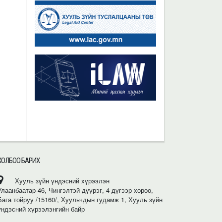
ХОЛБОО БАРИХ
Хууль зүйн үндэсний хүрээлэн
Улаанбаатар-46, Чингэлтэй дүүрэг, 4 дүгээр хороо,
Бага тойруу /15160/, Хуульчдын гудамж 1, Хууль зүйн
үндэсний хүрээлэнгийн байр