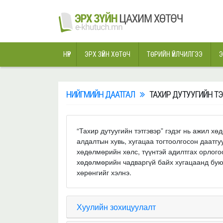
НҮҮР
ЭРХ ЗҮЙН ХӨТӨЧ
ТӨРИЙН ҮЙЛЧИЛГЭЭ
Э
НИЙГМИЙН ДААТГАЛ
ТАХИР ДУТУУГИЙН Т
“Тахир дутуугийн тэтгэвэр” гэдэг нь ажил 
алдалтын хувь, хугацаа тогтоолгосон даатг
хөдөлмөрийн хөлс, түүнтэй адилтгах орлого
хөдөлмөрийн чадваргүй байх хугацаанд буюу
хөрөнгийг хэлнэ.
Хуулийн зохицуулалт