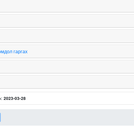
омдол гаргах
н:
2023-03-28