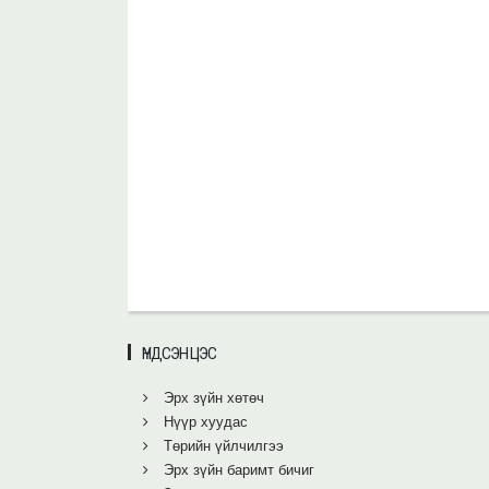
ҮНДСЭН ЦЭС
Эрх зүйн хөтөч
Нүүр хуудас
Төрийн үйлчилгээ
Эрх зүйн баримт бичиг