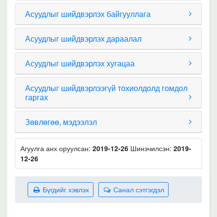
Асуудлыг шийдвэрлэх байгууллага
Асуудлыг шийдвэрлэх дараалал
Асуудлыг шийдвэрлэх хугацаа
Асуудлыг шийдвэрлээгүй тохиолдолд гомдол
гаргах
Зөвлөгөө, мэдээлэл
Агуулга анх оруулсан:
2019-12-26
Шинэчилсэн:
2019-
12-26
Бүгдийг хэвлэх
Санал сэтгэгдэл