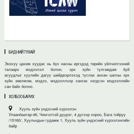
БИДНИЙ ТУХАЙ
Энэхүү цахим хуудас нь бүх насны иргэдэд төрийн үйлчилгээний
талаарх мэдээлэл болон, эрх зүйн тулгамдаж буй
асуудлыг хуулийн дагуу шийдвэрлэхэд туслах анхан шатны эрх
зүйн зөвлөгөө, мэдээ, мэдээллээр хангах нэгдсэн мэдээллийн
сан байх болно.
ХОЛБОО БАРИХ
Хууль зүйн үндэсний хүрээлэн
Улаанбаатар-46, Чингэлтэй дүүрэг, 4 дүгээр хороо, Бага тойруу
/15160/, Хуульчдын гудамж 1, Хууль зүйн үндэсний хүрээлэнгийн
байр