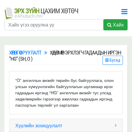
Хайх
ХӨРӨНГӨ ОРУУЛАЛТ
ХӨДӨЛМӨР ЭРХЛЭГЧ ГАДААДЫН ИРГЭН
"HG" (SH, O )
Бусад
“O” ангиллын визийг төрийн бус байгууллага, олон
улсын хүмүүнлэгийн байгууллагын шугамаар ирэх
гадаадын иргэнд “HG” ангиллын визийг тус улсад
хөдөлмөрийн гэрээгээр ажиллах гадаадын иргэнд
паспортын төрлийг үл харгалзан
Хуулийн зохицуулалт