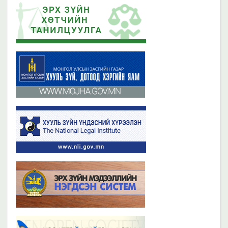
Эрх зүйн хөтчийн цахим сургалтын платформ /elearn.nli.gov.mn/ -д
Эрх зүйн хөтөч бэлтгэх сургалтын хөтөлбөр
байршсан сургалтын жагсаалттай танилцана уу
2019 оны 06 сарын 21
2023 оны 11 сарын 02
Бүх мэдээ