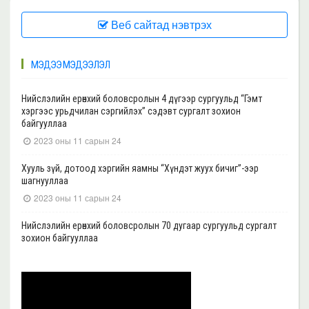
Веб сайтад нэвтрэх
МЭДЭЭ МЭДЭЭЛЭЛ
Нийслэлийн ерөнхий боловсролын 4 дүгээр сургуульд “Гэмт
хэргээс урьдчилан сэргийлэх” сэдэвт сургалт зохион
байгууллаа
2023 оны 11 сарын 24
Хууль зүй, дотоод хэргийн яамны “Хүндэт жуух бичиг”-ээр
шагнууллаа
2023 оны 11 сарын 24
Нийслэлийн ерөнхий боловсролын 70 дугаар сургуульд сургалт
зохион байгууллаа
2023 оны 11 сарын 22
Нийслэлийн ерөнхий боловсролын 39 дүгээр сургуульд сургалт
зохион байгууллаа