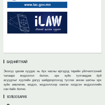
БИДНИЙ ТУХАЙ
Энэхүү цахим хуудас нь бүх насны иргэдэд төрийн үйлчилгээний
талаарх мэдээлэл болон, эрх зүйн тулгамдаж буй
асуудлыг хуулийн дагуу шийдвэрлэхэд туслах анхан шатны эрх
зүйн зөвлөгөө, мэдээ, мэдээллээр хангах нэгдсэн мэдээллийн
сан байх болно.
ХОЛБОО БАРИХ