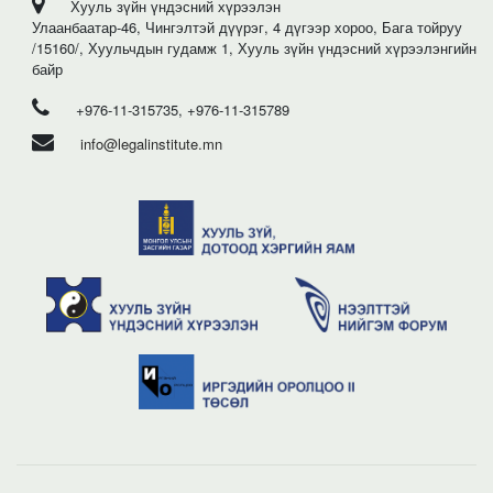
Хууль зүйн үндэсний хүрээлэн
Улаанбаатар-46, Чингэлтэй дүүрэг, 4 дүгээр хороо, Бага тойруу
/15160/, Хуульчдын гудамж 1, Хууль зүйн үндэсний хүрээлэнгийн
байр
+976-11-315735, +976-11-315789
info@legalinstitute.mn