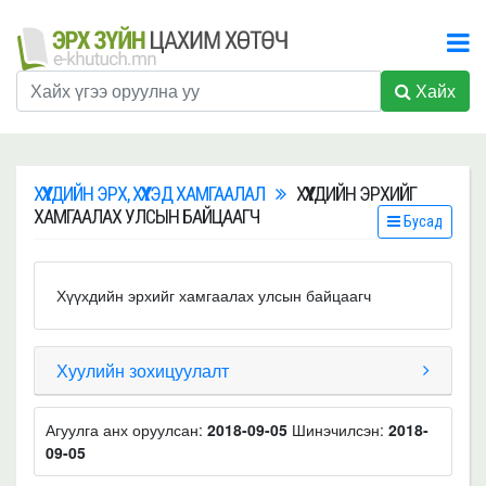
Хайх
ХҮҮХДИЙН ЭРХ, ХҮҮХЭД ХАМГААЛАЛ
ХҮҮХДИЙН ЭРХИЙГ
ХАМГААЛАХ УЛСЫН БАЙЦААГЧ
Бусад
Хүүхдийн эрхийг хамгаалах улсын байцаагч
Хуулийн зохицуулалт
Агуулга анх оруулсан:
2018-09-05
Шинэчилсэн:
2018-
09-05