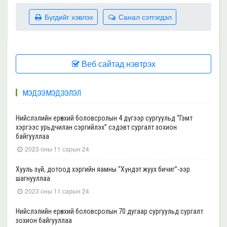
Бүгдийг хэвлэх
Санал сэтгэгдэл
Веб сайтад нэвтрэх
МЭДЭЭ МЭДЭЭЛЭЛ
Нийслэлийн ерөнхий боловсролын 4 дүгээр сургуульд “Гэмт
хэргээс урьдчилан сэргийлэх” сэдэвт сургалт зохион
байгууллаа
2023 оны 11 сарын 24
Хууль зүй, дотоод хэргийн яамны “Хүндэт жуух бичиг”-ээр
шагнууллаа
2023 оны 11 сарын 24
Нийслэлийн ерөнхий боловсролын 70 дугаар сургуульд сургалт
зохион байгууллаа