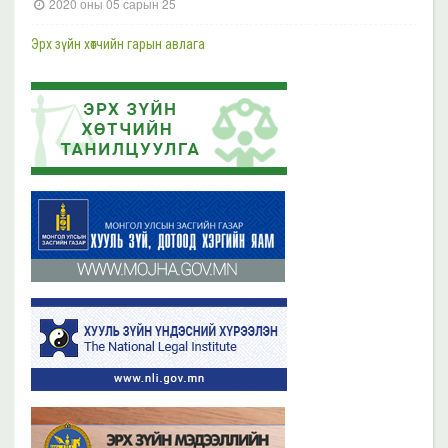
2020 оны 05 сарын 25
Шүүгч, өмгөөлөгчдийн хараат бус байдлын асуудал хариуцсан НҮБ-ын
Тусгай илтгэгч Маргарет Саттертуэйтыг хүлээн авч уулзлаа
Эрх зүйн хөтчийн гарын авлага
2023 оны 11 сарын 13
2019 оны 06 сарын 21
Эрх зүйн хөтчийн цахим сургалтын платформ /elearn.nli.gov.mn/ -д
Эрх зүйн хөтөч бэлтгэх сургалтын хөтөлбөр
байршсан сургалтын жагсаалттай танилцана уу
2019 оны 06 сарын 21
2023 оны 11 сарын 02
Бүх мэдээ