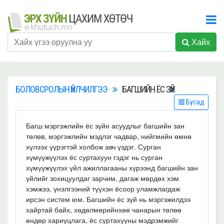
Хайх
БОЛОВСРОЛЫН ҮЙЛЧИЛГЭЭ
БАГШИЙН ЁС ЗҮЙ
Бусад
Багш мэргэжлийн ёс зүйн асуудлыг багшийн зан
төлөв, мэргэжлийн мэдлэг чадвар, нийгмийн өмнө
хүлээх үүрэгтэй холбож авч үздэг. Сурган
хүмүүжүүлэх ёс суртахуун гэдэг нь сурган
хүмүүжүүлэх үйл ажиллагааны хүрээнд багшийн зан
үйлийг зохицуулдаг зарчим, дагаж мөрдөх хэм
хэмжээ, үнэлгээний түүхэн ёсоор уламжлагдаж
ирсэн систем юм. Багшийн ёс зүй нь мэргэжилдээ
хайртай байх, хөдөлмөрийнхөө чанарын төлөө
өндөр хариуцлага, ёс суртахууны мэдрэмжийг