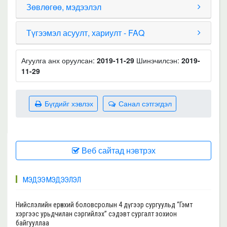
Зөвлөгөө, мэдээлэл
Түгээмэл асуулт, хариулт - FAQ
Агуулга анх оруулсан:
2019-11-29
Шинэчилсэн:
2019-
11-29
Бүгдийг хэвлэх
Санал сэтгэгдэл
Веб сайтад нэвтрэх
МЭДЭЭ МЭДЭЭЛЭЛ
Нийслэлийн ерөнхий боловсролын 4 дүгээр сургуульд “Гэмт
хэргээс урьдчилан сэргийлэх” сэдэвт сургалт зохион
байгууллаа