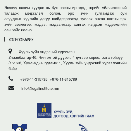
Энэхүү цахим хуудас нь бүх насны иргэдэд төрийн үйлчилгээний
талаарх мэдээлэл болон, эрх зүйн тулгамдаж буй
асуудлыг хуулийн дагуу шийдвэрлэхэд туслах анхан шатны эрх
зүйн зөвлөгөө, мэдээ, мэдээллээр хангах нэгдсэн мэдээллийн
сан байх болно.
ХОЛБОО БАРИХ
Хууль зүйн үндэсний хүрээлэн
Улаанбаатар-46, Чингэлтэй дүүрэг, 4 дүгээр хороо, Бага тойруу
/15160/, Хуульчдын гудамж 1, Хууль зүйн үндэсний хүрээлэнгийн
байр
+976-11-315735, +976-11-315789
info@legalinstitute.mn