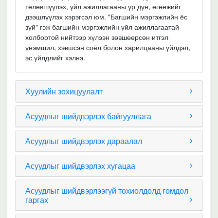
төлөвшүүлэх, үйл ажиллагааны үр дүн, өгөөжийг
дээшлүүлэх хэрэгсэл юм. "Багшийн мэргэжлийн ёс
зүй" гэж багшийн мэргэжлийн үйл ажиллагаатай
холбоотой нийтээр хүлээн зөвшөөрсөн итгэл
үнэмшил, хэвшсэн соёл болон харилцааны үйлдэл,
эс үйлдлийг хэлнэ.
Хуулийн зохицуулалт
Асуудлыг шийдвэрлэх байгууллага
Асуудлыг шийдвэрлэх дараалал
Асуудлыг шийдвэрлэх хугацаа
Асуудлыг шийдвэрлээгүй тохиолдолд гомдол
гаргах