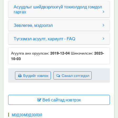
Асуудлыг шийдвэрлээгүй тохиолдолд гомдол
гаргах
Зөвлөгөө, мэдээлэл
Түгээмэл асуулт, хариулт - FAQ
Агуулга анх оруулсан:
2019-12-04
Шинэчилсэн:
2023-
10-03
Бүгдийг хэвлэх
Санал сэтгэгдэл
Веб сайтад нэвтрэх
МЭДЭЭ МЭДЭЭЛЭЛ