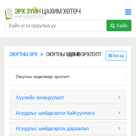
Хайх
ОЮУТНЫ ЭРХ
ОЮУТНЫ ХӨДӨЛМӨР ЭРХЛЭЛТ
Бусад
Оюутны хөдөлмөр эрхлэлт
Хуулийн зохицуулалт
Асуудлыг шийдвэрлэх байгууллага
Асуудлыг шийдвэрлэх дараалал