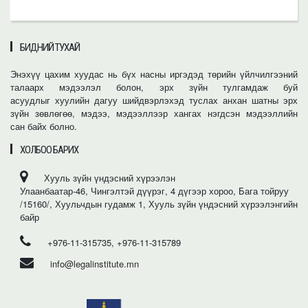
БИДНИЙ ТУХАЙ
Энэхүү цахим хуудас нь бүх насны иргэдэд төрийн үйлчилгээний
талаарх мэдээлэл болон, эрх зүйн тулгамдаж буй
асуудлыг хуулийн дагуу шийдвэрлэхэд туслах анхан шатны эрх
зүйн зөвлөгөө, мэдээ, мэдээллээр хангах нэгдсэн мэдээллийн
сан байх болно.
ХОЛБОО БАРИХ
Хууль зүйн үндэсний хүрээлэн
Улаанбаатар-46, Чингэлтэй дүүрэг, 4 дүгээр хороо, Бага тойруу
/15160/, Хуульчдын гудамж 1, Хууль зүйн үндэсний хүрээлэнгийн
байр
+976-11-315735, +976-11-315789
info@legalinstitute.mn