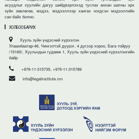
асуудлыг хуулийн дагуу шийдвэрлэхэд туслах анхан шатны эрх
зүйн зөвлөгөө, мэдээ, мэдээллээр хангах нэгдсэн мэдээллийн
сан байх болно.
ХОЛБОО БАРИХ
Хууль зүйн үндэсний хүрээлэн
Улаанбаатар-46, Чингэлтэй дүүрэг, 4 дүгээр хороо, Бага тойруу
/15160/, Хуульчдын гудамж 1, Хууль зүйн үндэсний хүрээлэнгийн
байр
+976-11-315735, +976-11-315789
info@legalinstitute.mn