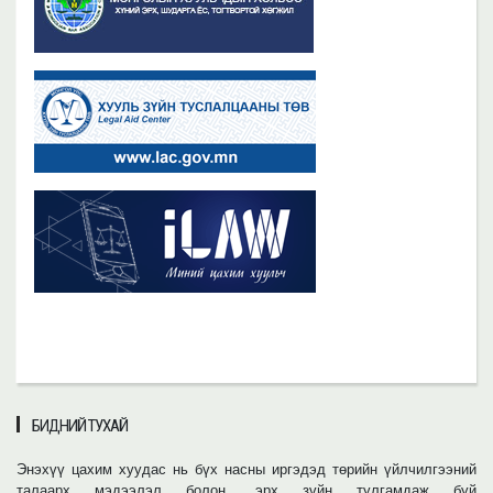
БИДНИЙ ТУХАЙ
Энэхүү цахим хуудас нь бүх насны иргэдэд төрийн үйлчилгээний
талаарх мэдээлэл болон, эрх зүйн тулгамдаж буй