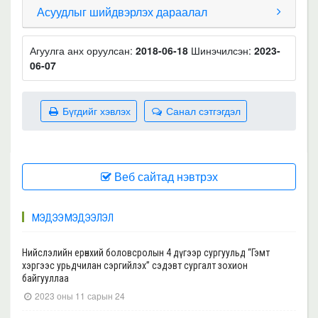
Асуудлыг шийдвэрлэх дараалал
Агуулга анх оруулсан:
2018-06-18
Шинэчилсэн:
2023-
06-07
Бүгдийг хэвлэх
Санал сэтгэгдэл
Веб сайтад нэвтрэх
МЭДЭЭ МЭДЭЭЛЭЛ
Нийслэлийн ерөнхий боловсролын 4 дүгээр сургуульд “Гэмт
хэргээс урьдчилан сэргийлэх” сэдэвт сургалт зохион
байгууллаа
2023 оны 11 сарын 24