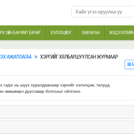
РХ ЗҮЙН БАРИМТ БИЧИГ
ХЭЛЭЛЦҮҮЛЭГ
ЗӨВЛӨГӨӨ
МЭДЭЭЛЛИЙН
ЛЭХ АЖИЛЛАГАА
ХЭРГИЙГ ХЯЛБАРШУУЛСАН ЖУРМААР
Б
 гэдэг нь шүүх хуралдаанаар хэргийг хэлэлцэж, талууд
эн зөвшөөрч дуусгавар болгохыг ойлгоно.