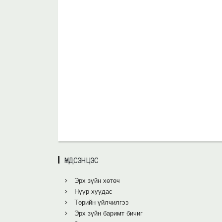
ҮНДСЭН ЦЭС
Эрх зүйн хөтөч
Нүүр хуудас
Төрийн үйлчилгээ
Эрх зүйн баримт бичиг