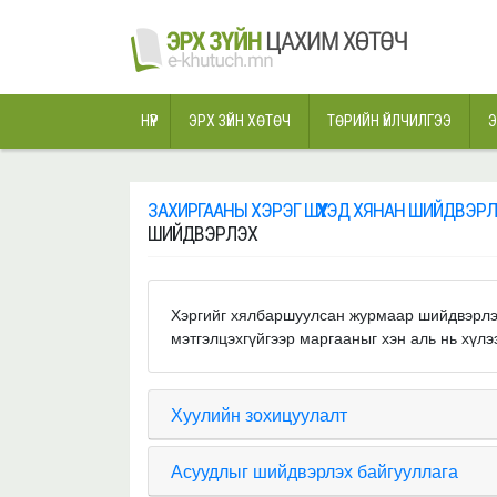
НҮҮР
ЭРХ ЗҮЙН ХӨТӨЧ
ТӨРИЙН ҮЙЛЧИЛГЭЭ
Э
ЗАХИРГААНЫ ХЭРЭГ ШҮҮХЭД ХЯНАН ШИЙДВЭР
ШИЙДВЭРЛЭХ
Хэргийг хялбаршуулсан журмаар шийдвэрлэх
мэтгэлцэхгүйгээр маргааныг хэн аль нь хүлэ
Хуулийн зохицуулалт
Асуудлыг шийдвэрлэх байгууллага