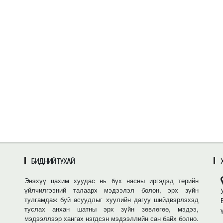
БИДНИЙ ТУХАЙ
Энэхүү цахим хуудас нь бүх насны иргэдэд төрийн
үйлчилгээний талаарх мэдээлэл болон, эрх зүйн
тулгамдаж буй асуудлыг хуулийн дагуу шийдвэрлэхэд
туслах анхан шатны эрх зүйн зөвлөгөө, мэдээ,
мэдээллээр хангах нэгдсэн мэдээллийн сан байх болно.