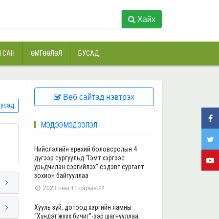
Хайх
 САН
ӨМГӨӨЛӨЛ
БУСАД
Веб сайтад нэвтрэх
усад
МЭДЭЭ МЭДЭЭЛЭЛ
Нийслэлийн ерөнхий боловсролын 4
дүгээр сургуульд “Гэмт хэргээс
урьдчилан сэргийлэх” сэдэвт сургалт
зохион байгууллаа
2023 оны 11 сарын 24
Хууль зүй, дотоод хэргийн яамны
“Хүндэт жуух бичиг”-ээр шагнууллаа