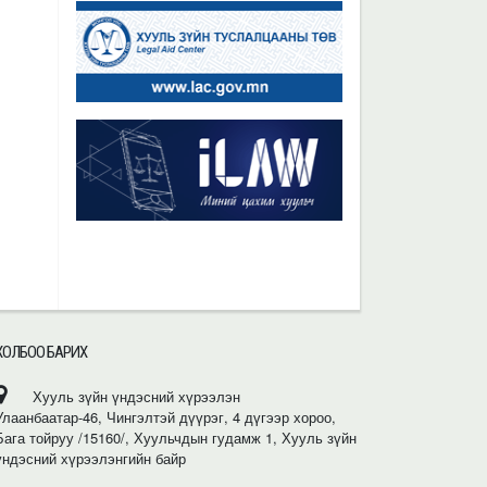
ХОЛБОО БАРИХ
Хууль зүйн үндэсний хүрээлэн
Улаанбаатар-46, Чингэлтэй дүүрэг, 4 дүгээр хороо,
Бага тойруу /15160/, Хуульчдын гудамж 1, Хууль зүйн
үндэсний хүрээлэнгийн байр