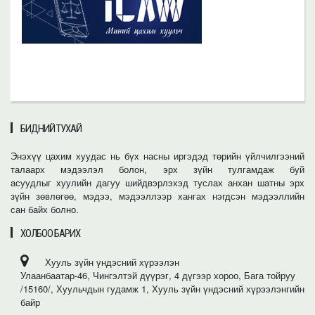
БИДНИЙ ТУХАЙ
Энэхүү цахим хуудас нь бүх насны иргэдэд төрийн үйлчилгээний
талаарх мэдээлэл болон, эрх зүйн тулгамдаж буй
асуудлыг хуулийн дагуу шийдвэрлэхэд туслах анхан шатны эрх
зүйн зөвлөгөө, мэдээ, мэдээллээр хангах нэгдсэн мэдээллийн
сан байх болно.
ХОЛБОО БАРИХ
Хууль зүйн үндэсний хүрээлэн
Улаанбаатар-46, Чингэлтэй дүүрэг, 4 дүгээр хороо, Бага тойруу
/15160/, Хуульчдын гудамж 1, Хууль зүйн үндэсний хүрээлэнгийн
байр