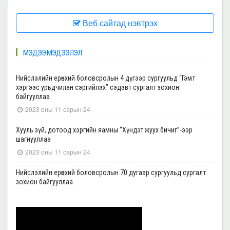
Веб сайтад нэвтрэх
МЭДЭЭ МЭДЭЭЛЭЛ
Нийслэлийн ерөнхий боловсролын 4 дүгээр сургуульд “Гэмт
хэргээс урьдчилан сэргийлэх” сэдэвт сургалт зохион
байгууллаа
2023 оны 11 сарын 24
Хууль зүй, дотоод хэргийн яамны “Хүндэт жуух бичиг”-ээр
шагнууллаа
2023 оны 11 сарын 24
Нийслэлийн ерөнхий боловсролын 70 дугаар сургуульд сургалт
зохион байгууллаа
2023 оны 11 сарын 22
Нийслэлийн ерөнхий боловсролын 39 дүгээр сургуульд сургалт
зохион байгууллаа