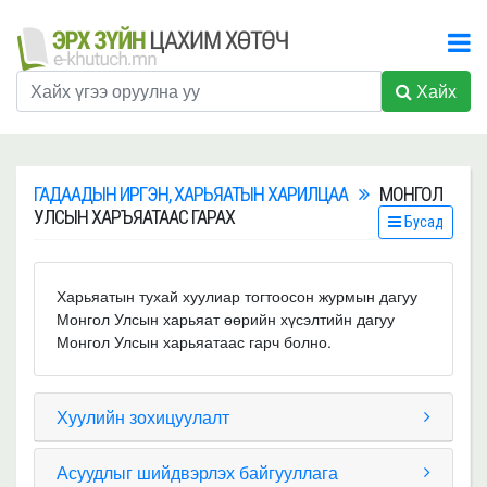
Хайх
ГАДААДЫН ИРГЭН, ХАРЬЯАТЫН ХАРИЛЦАА
МОНГОЛ
УЛСЫН ХАРЪЯАТААС ГАРАХ
Бусад
Харьяатын тухай хуулиар тогтоосон журмын дагуу
Монгол Улсын харьяат өөрийн хүсэлтийн дагуу
Монгол Улсын харьяатаас гарч болно.
Хуулийн зохицуулалт
Асуудлыг шийдвэрлэх байгууллага