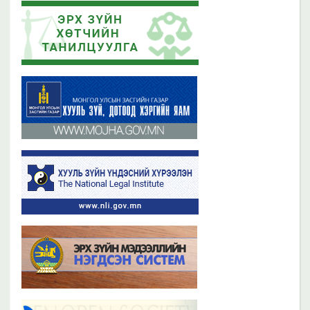
Эрх зүйн хөтчийн цахим сургалтын платформ /elearn.nli.gov.mn/ -д
Эрх зүйн хөтөч бэлтгэх сургалтын хөтөлбөр
байршсан сургалтын жагсаалттай танилцана уу
2019 оны 06 сарын 21
2023 оны 11 сарын 02
Бүх мэдээ