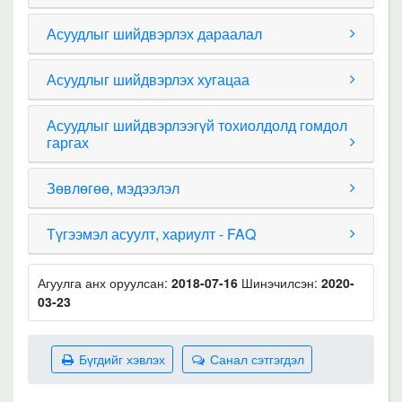
Асуудлыг шийдвэрлэх дараалал
Асуудлыг шийдвэрлэх хугацаа
Асуудлыг шийдвэрлээгүй тохиолдолд гомдол
гаргах
Зөвлөгөө, мэдээлэл
Түгээмэл асуулт, хариулт - FAQ
Агуулга анх оруулсан:
2018-07-16
Шинэчилсэн:
2020-
03-23
Бүгдийг хэвлэх
Санал сэтгэгдэл