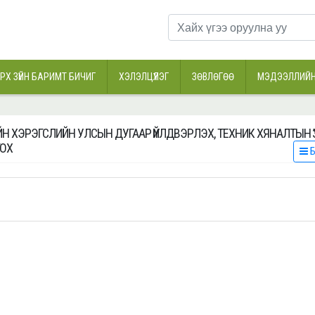
РХ ЗҮЙН БАРИМТ БИЧИГ
ХЭЛЭЛЦҮҮЛЭГ
ЗӨВЛӨГӨӨ
МЭДЭЭЛЛИЙН
Н ХЭРЭГСЛИЙН УЛСЫН ДУГААР ҮЙЛДВЭРЛЭХ, ТЕХНИК ХЯНАЛТЫН Ү
ГОХ
Б