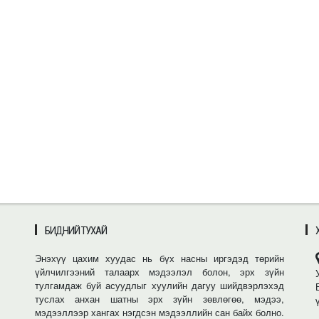
БИДНИЙ ТУХАЙ
Энэхүү цахим хуудас нь бүх насны иргэдэд төрийн
үйлчилгээний талаарх мэдээлэл болон, эрх зүйн
тулгамдаж буй асуудлыг хуулийн дагуу шийдвэрлэхэд
туслах анхан шатны эрх зүйн зөвлөгөө, мэдээ,
мэдээллээр хангах нэгдсэн мэдээллийн сан байх болно.