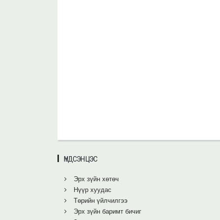
ҮНДСЭН ЦЭС
Эрх зүйн хөтөч
Нүүр хуудас
Төрийн үйлчилгээ
Эрх зүйн баримт бичиг