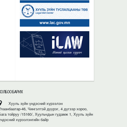
ХОЛБОО БАРИХ
Хууль зүйн үндэсний хүрээлэн
Улаанбаатар-46, Чингэлтэй дүүрэг, 4 дүгээр хороо,
Бага тойруу /15160/, Хуульчдын гудамж 1, Хууль зүйн
үндэсний хүрээлэнгийн байр