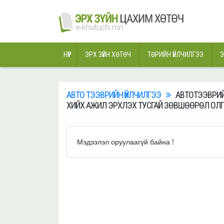
НҮҮР
ЭРХ ЗҮЙН ХӨТӨЧ
ТӨРИЙН ҮЙЛЧИЛГЭЭ
Э
АВТО ТЭЭВРИЙН ҮЙЛЧИЛГЭЭ
АВТОТЭЭВРИЙ
ХИЙХ АЖИЛ ЭРХЛЭХ ТУСГАЙ ЗӨВШӨӨРӨЛ ОЛ
Мэдээлэл оруулаагүй байна !