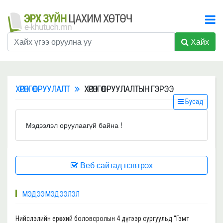
Хайх
ХӨРӨНГӨ ОРУУЛАЛТ
ХӨРӨНГӨ ОРУУЛАЛТЫН ГЭРЭЭ
Бусад
Мэдээлэл оруулаагүй байна !
Веб сайтад нэвтрэх
МЭДЭЭ МЭДЭЭЛЭЛ
Нийслэлийн ерөнхий боловсролын 4 дүгээр сургуульд “Гэмт