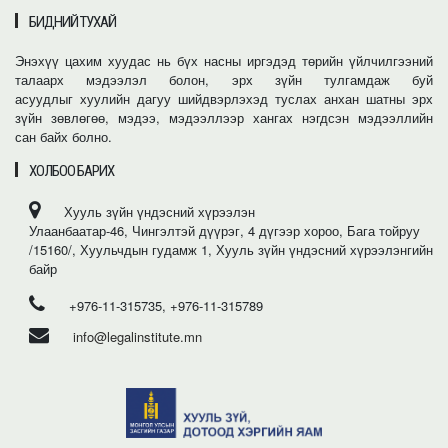
БИДНИЙ ТУХАЙ
Энэхүү цахим хуудас нь бүх насны иргэдэд төрийн үйлчилгээний
талаарх мэдээлэл болон, эрх зүйн тулгамдаж буй
асуудлыг хуулийн дагуу шийдвэрлэхэд туслах анхан шатны эрх
зүйн зөвлөгөө, мэдээ, мэдээллээр хангах нэгдсэн мэдээллийн
сан байх болно.
ХОЛБОО БАРИХ
Хууль зүйн үндэсний хүрээлэн
Улаанбаатар-46, Чингэлтэй дүүрэг, 4 дүгээр хороо, Бага тойруу
/15160/, Хуульчдын гудамж 1, Хууль зүйн үндэсний хүрээлэнгийн
байр
+976-11-315735, +976-11-315789
info@legalinstitute.mn