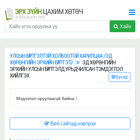
Хайх
УЛСЫН БҮРТГЭЛТЭЙ ХОЛБООТОЙ ХАРИЛЦАА /ЭД
ХӨРӨНГИЙН ЭРХИЙН БҮРТГЭЛ/
ЭД ХӨРӨНГИЙН
ЭРХИЙН УЛСЫН БҮРТГЭЛД УРЬДЧИЛСАН ТЭМДЭГЛЭЛ
ХИЙЛГЭХ
Бусад
Мэдээлэл оруулаагүй байна !
Веб сайтад нэвтрэх