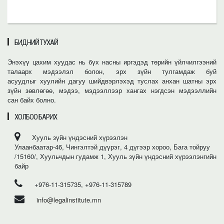
БИДНИЙ ТУХАЙ
Энэхүү цахим хуудас нь бүх насны иргэдэд төрийн үйлчилгээний
талаарх мэдээлэл болон, эрх зүйн тулгамдаж буй
асуудлыг хуулийн дагуу шийдвэрлэхэд туслах анхан шатны эрх
зүйн зөвлөгөө, мэдээ, мэдээллээр хангах нэгдсэн мэдээллийн
сан байх болно.
ХОЛБОО БАРИХ
Хууль зүйн үндэсний хүрээлэн
Улаанбаатар-46, Чингэлтэй дүүрэг, 4 дүгээр хороо, Бага тойруу
/15160/, Хуульчдын гудамж 1, Хууль зүйн үндэсний хүрээлэнгийн
байр
+976-11-315735, +976-11-315789
info@legalinstitute.mn