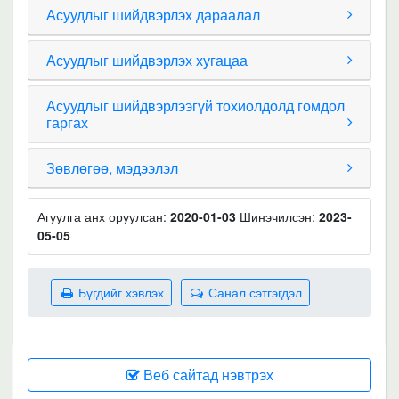
Асуудлыг шийдвэрлэх дараалал
Асуудлыг шийдвэрлэх хугацаа
Асуудлыг шийдвэрлээгүй тохиолдолд гомдол
гаргах
Зөвлөгөө, мэдээлэл
Агуулга анх оруулсан:
2020-01-03
Шинэчилсэн:
2023-
05-05
Бүгдийг хэвлэх
Санал сэтгэгдэл
Веб сайтад нэвтрэх