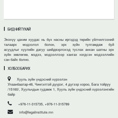
БИДНИЙ ТУХАЙ
Энэхүү цахим хуудас нь бүх насны иргэдэд төрийн үйлчилгээний
талаарх мэдээлэл болон, эрх зүйн тулгамдаж буй
асуудлыг хуулийн дагуу шийдвэрлэхэд туслах анхан шатны эрх
зүйн зөвлөгөө, мэдээ, мэдээллээр хангах нэгдсэн мэдээллийн
сан байх болно.
ХОЛБОО БАРИХ
Хууль зүйн үндэсний хүрээлэн
Улаанбаатар-46, Чингэлтэй дүүрэг, 4 дүгээр хороо, Бага тойруу
/15160/, Хуульчдын гудамж 1, Хууль зүйн үндэсний хүрээлэнгийн
байр
+976-11-315735, +976-11-315789
info@legalinstitute.mn