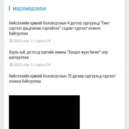
МЭДЭЭ МЭДЭЭЛЭЛ
Нийслэлийн ерөнхий боловсролын 4 дүгээр сургуульд “Гэмт
хэргээс урьдчилан сэргийлэх” сэдэвт сургалт зохион
байгууллаа
2023 оны 11 сарын 24
Хууль зүй, дотоод хэргийн яамны “Хүндэт жуух бичиг”-ээр
шагнууллаа
2023 оны 11 сарын 24
Нийслэлийн ерөнхий боловсролын 70 дугаар сургуульд сургалт
зохион байгууллаа
2023 оны 11 сарын 22
Нийслэлийн ерөнхий боловсролын 39 дүгээр сургуульд сургалт
зохион байгууллаа
2023 оны 11 сарын 20
Нийслэлийн ерөнхий боловсролын 35, 17 дугаар сургуульд “Гэмт