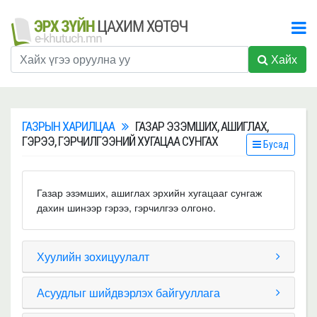
Хайх
ГАЗРЫН ХАРИЛЦАА
ГАЗАР ЭЗЭМШИХ, АШИГЛАХ,
ГЭРЭЭ, ГЭРЧИЛГЭЭНИЙ ХУГАЦАА СУНГАХ
Бусад
Газар эзэмших, ашиглах эрхийн хугацааг сунгаж
дахин шинээр гэрээ, гэрчилгээ олгоно.
Хуулийн зохицуулалт
Асуудлыг шийдвэрлэх байгууллага