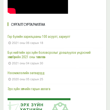
Нийслэлийн ерөнхий боловсролын 35, 17 дугаар сургуульд “Гэмт
хэргээс урьдчилан сэргийлэх” сэдэвт сургалт зохион
байгууллаа
2023 оны 11 сарын 17
СУРГАЛТ СУРТАЛЧИЛГАА
Эрүүгийн болон Эрүүгийн хэрэг хянан шийдвэрлэх тухай хуульд
оруулах нэмэлт, өөрчлөлтийн төслийн хэлэлцүүлэг боллоо
2023 оны 11 сарын 16
Гэр бүлийн харилцааны 100 асуулт, хариулт
2021 оны 06 сарын 18
Ажлын байранд урьж байна
2023 оны 11 сарын 15
Бүх нийтийн эрх зүйн боловсролыг дээшлүүлэх үндэсний
хөтөлбөрийн 2021 оны төлөвлөгөө
Эрүүгийн болон Эрүүгийн хэрэг хянан шийдвэрлэх тухай хуульд
2021 оны 04 сарын 30
оруулах нэмэлт, өөрчлөлтийн төслийн хэлэлцүүлэг боллоо
2023 оны 11 сарын 15
Нэхэмжлэлийн загварууд
2020 оны 05 сарын 25
Шүүгч, өмгөөлөгчдийн хараат бус байдлын асуудал хариуцсан НҮБ-ын
Тусгай илтгэгч Маргарет Саттертуэйтыг хүлээн авч уулзлаа
Эрх зүйн хөтчийн гарын авлага
2023 оны 11 сарын 13
2019 оны 06 сарын 21
Эрх зүйн хөтчийн цахим сургалтын платформ /elearn.nli.gov.mn/ -д
Эрх зүйн хөтөч бэлтгэх сургалтын хөтөлбөр
байршсан сургалтын жагсаалттай танилцана уу