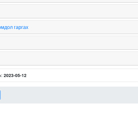
омдол гаргах
н:
2023-05-12