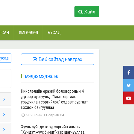
Хайх
 САН
ӨМГӨӨЛӨЛ
БУСАД
усад
Веб сайтад нэвтрэх
МЭДЭЭ МЭДЭЭЛЭЛ
Нийслэлийн ерөнхий боловсролын 4
дүгээр сургуульд “Гэмт хэргээс
урьдчилан сэргийлэх” сэдэвт сургалт
зохион байгууллаа
2023 оны 11 сарын 24
Хууль зүй, дотоод хэргийн яамны
“Хүндэт жуух бичиг”-ээр шагнууллаа