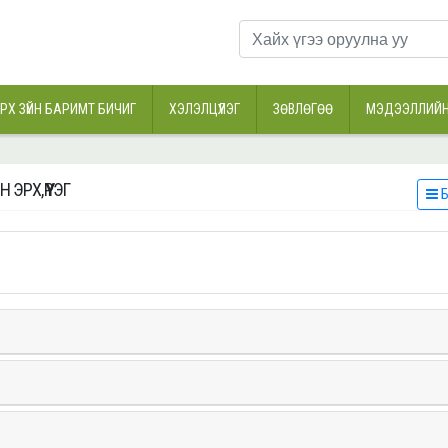
РХ ЗҮЙН БАРИМТ БИЧИГ
ХЭЛЭЛЦҮҮЛЭГ
ЗӨВЛӨГӨӨ
МЭДЭЭЛЛИЙН
 ЭРХ, ҮҮРЭГ
Б