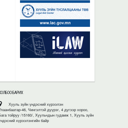
ХОЛБОО БАРИХ
Хууль зүйн үндэсний хүрээлэн
Улаанбаатар-46, Чингэлтэй дүүрэг, 4 дүгээр хороо,
Бага тойруу /15160/, Хуульчдын гудамж 1, Хууль зүйн
үндэсний хүрээлэнгийн байр