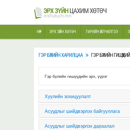
НҮҮР
ЭРХ ЗҮЙН ХӨТӨЧ
ТӨРИЙН ҮЙЛЧИЛГЭЭ
Э
ГЭР БҮЛИЙН ХАРИЛЦАА
ГЭР БҮЛИЙН ГИШҮҮДИЙН
Гэр бүлийн гишүүдийн эрх, үүрэг
Хуулийн зохицуулалт
Асуудлыг шийдвэрлэх байгууллага
Асуудлыг шийдвэрлэх дараалал