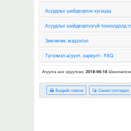
Асуудлыг шийдвэрлэх хугацаа
Асуудлыг шийдвэрлээгүй тохиолдолд г
Зөвлөгөө, мэдээлэл
Түгээмэл асуулт, хариулт - FAQ
Агуулга анх оруулсан:
2018-06-18
Шинэчилсэ
Бүгдийг хэвлэх
Санал сэтгэгдэл