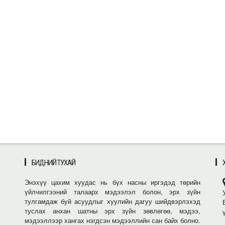
БИДНИЙ ТУХАЙ
Энэхүү цахим хуудас нь бүх насны иргэдэд төрийн
үйлчилгээний талаарх мэдээлэл болон, эрх зүйн
тулгамдаж буй асуудлыг хуулийн дагуу шийдвэрлэхэд
туслах анхан шатны эрх зүйн зөвлөгөө, мэдээ,
мэдээллээр хангах нэгдсэн мэдээллийн сан байх болно.