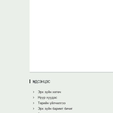
ҮНДСЭН ЦЭС
Эрх зүйн хөтөч
Нүүр хуудас
Төрийн үйлчилгээ
Эрх зүйн баримт бичиг