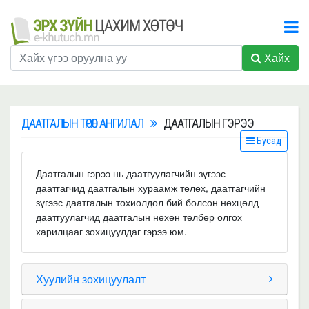
Хайх
ДААТГАЛЫН ТӨРӨЛ АНГИЛАЛ
ДААТГАЛЫН ГЭРЭЭ
Бусад
Даатгалын гэрээ нь даатгуулагчийн зүгээс
даатгагчид даатгалын хураамж төлөх, даатгагчийн
зүгээс даатгалын тохиолдол бий болсон нөхцөлд
даатгуулагчид даатгалын нөхөн төлбөр олгох
харилцааг зохицуулдаг гэрээ юм.
Хуулийн зохицуулалт