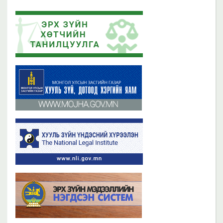
2023 оны 11 сарын 13
2019 оны 06 сарын 21
Эрх зүйн хөтчийн цахим сургалтын платформ /elearn.nli.gov.mn/ -д
Эрх зүйн хөтөч бэлтгэх сургалтын хөтөлбөр
байршсан сургалтын жагсаалттай танилцана уу
2019 оны 06 сарын 21
2023 оны 11 сарын 02
Бүх мэдээ