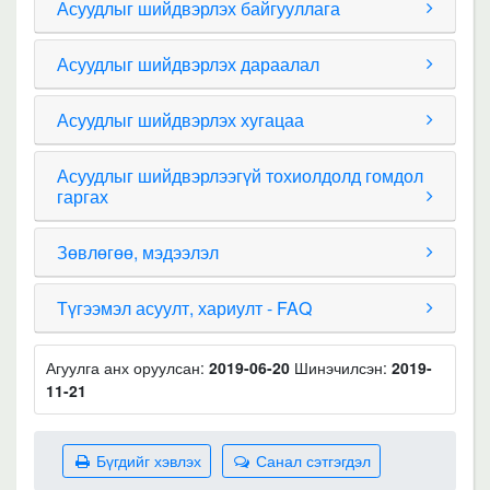
Асуудлыг шийдвэрлэх байгууллага
Асуудлыг шийдвэрлэх дараалал
Асуудлыг шийдвэрлэх хугацаа
Асуудлыг шийдвэрлээгүй тохиолдолд гомдол
гаргах
Зөвлөгөө, мэдээлэл
Түгээмэл асуулт, хариулт - FAQ
Агуулга анх оруулсан:
2019-06-20
Шинэчилсэн:
2019-
11-21
Бүгдийг хэвлэх
Санал сэтгэгдэл