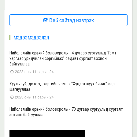
Веб сайтад нэвтрэх
МЭДЭЭ МЭДЭЭЛЭЛ
Нийслэлийн ерөнхий боловсролын 4 дүгээр сургуульд “Гэмт
хэргээс урьдчилан сэргийлэх” сэдэвт сургалт зохион
байгууллаа
2023 оны 11 сарын 24
Хууль зүй, дотоод хэргийн яамны “Хүндэт жуух бичиг”-ээр
шагнууллаа
2023 оны 11 сарын 24
Нийслэлийн ерөнхий боловсролын 70 дугаар сургуульд сургалт
зохион байгууллаа
2023 оны 11 сарын 22
Нийслэлийн ерөнхий боловсролын 39 дүгээр сургуульд сургалт