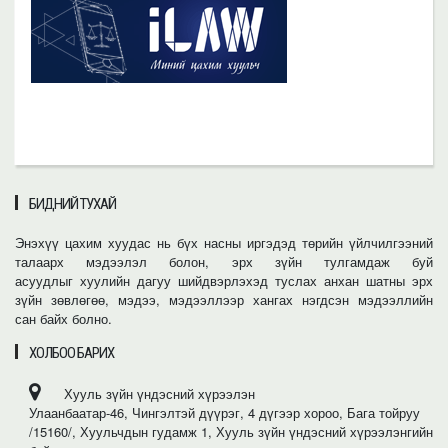
БИДНИЙ ТУХАЙ
Энэхүү цахим хуудас нь бүх насны иргэдэд төрийн үйлчилгээний
талаарх мэдээлэл болон, эрх зүйн тулгамдаж буй
асуудлыг хуулийн дагуу шийдвэрлэхэд туслах анхан шатны эрх
зүйн зөвлөгөө, мэдээ, мэдээллээр хангах нэгдсэн мэдээллийн
сан байх болно.
ХОЛБОО БАРИХ
Хууль зүйн үндэсний хүрээлэн
Улаанбаатар-46, Чингэлтэй дүүрэг, 4 дүгээр хороо, Бага тойруу
/15160/, Хуульчдын гудамж 1, Хууль зүйн үндэсний хүрээлэнгийн