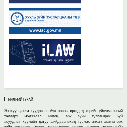
БИДНИЙ ТУХАЙ
Энэхүү цахим хуудас нь бүх насны иргэдэд төрийн үйлчилгээний
талаарх мэдээлэл болон, эрх зүйн тулгамдаж буй
асуудлыг хуулийн дагуу шийдвэрлэхэд туслах анхан шатны эрх
зүйн зөвлөгөө, мэдээ, мэдээллээр хангах нэгдсэн мэдээллийн