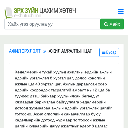
Хайх
АЖИЛ ЭРХЛЭЛТ
АЖИЛ АМРАЛТЫН ЦАГ
Бусад
Хөдөлмөрийн тухай хуульд ажилтны ердийн ажлын
өдрийн үргэлжлэл 8 хүртэл цаг, долоо хоногийн
ажлын цаг 40 хүртэл цаг, Ажлын дараалсан хоёр
өдрийн хоорондох тасралтгүй амралт нь 12 цаг ба
түүнээс дээш байхаар хуульчилсан бөгөөд уг
хязгаарыг баримтлан байгууллага хөдөлмөрийн
дотоод журмаараа ажлын өдрийн үргэлжлэх цагийг
тогтооно. Ажил олгогчийн санаачилгаар буюу
хөдөлмөрийн дотоод журмаар тогтоосон ажлын
цагийн хуваарийн дагуу ажилтныг өдөрт 8 цагаас