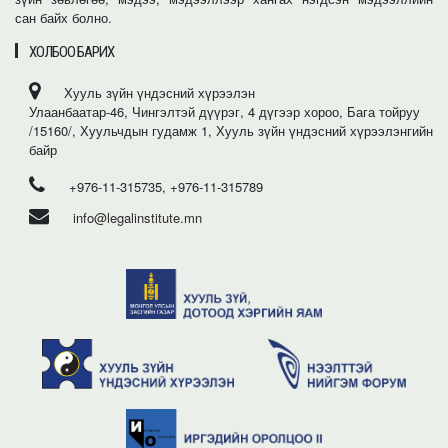
сан байх болно.
ХОЛБОО БАРИХ
Хууль зүйн үндэсний хүрээлэн
Улаанбаатар-46, Чингэлтэй дүүрэг, 4 дүгээр хороо, Бага тойруу
/15160/, Хуульчдын гудамж 1, Хууль зүйн үндэсний хүрээлэнгийн
байр
+976-11-315735, +976-11-315789
info@legalinstitute.mn