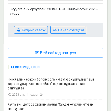
Агуулга анх оруулсан:
2019-01-31
Шинэчилсэн:
2023-
03-27
Бүгдийг хэвлэх
Санал сэтгэгдэл
Веб сайтад нэвтрэх
МЭДЭЭ МЭДЭЭЛЭЛ
Нийслэлийн ерөнхий боловсролын 4 дүгээр сургуульд “Гэмт
хэргээс урьдчилан сэргийлэх” сэдэвт сургалт зохион
байгууллаа
2023 оны 11 сарын 24
Хууль зүй, дотоод хэргийн яамны “Хүндэт жуух бичиг”-ээр
шагнууллаа