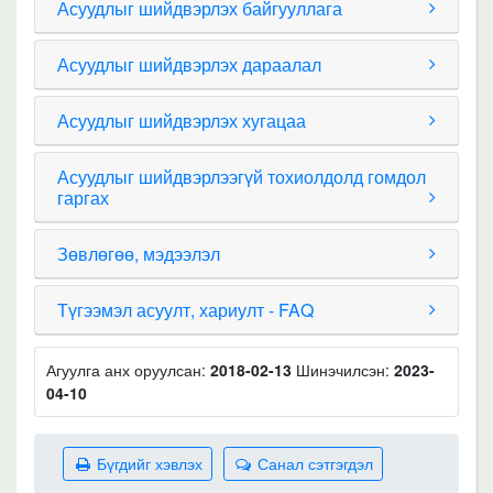
Асуудлыг шийдвэрлэх байгууллага
Асуудлыг шийдвэрлэх дараалал
Асуудлыг шийдвэрлэх хугацаа
Асуудлыг шийдвэрлээгүй тохиолдолд гомдол
гаргах
Зөвлөгөө, мэдээлэл
Түгээмэл асуулт, хариулт - FAQ
Агуулга анх оруулсан:
2018-02-13
Шинэчилсэн:
2023-
04-10
Бүгдийг хэвлэх
Санал сэтгэгдэл