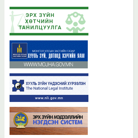
2023 оны 11 сарын 13
2019 оны 06 сарын 21
Эрх зүйн хөтчийн цахим сургалтын платформ /elearn.nli.gov.mn/ -д
Эрх зүйн хөтөч бэлтгэх сургалтын хөтөлбөр
байршсан сургалтын жагсаалттай танилцана уу
2019 оны 06 сарын 21
2023 оны 11 сарын 02
Бүх мэдээ