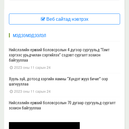
Веб сайтад нэвтрэх
МЭДЭЭ МЭДЭЭЛЭЛ
Нийслэлийн ерөнхий боловсролын 4 дүгээр сургуульд “Гэмт
хэргээс урьдчилан сэргийлэх” сэдэвт сургалт зохион
байгууллаа
2023 оны 11 сарын 24
Хууль зүй, дотоод хэргийн яамны “Хүндэт жуух бичиг”-ээр
шагнууллаа
2023 оны 11 сарын 24
Нийслэлийн ерөнхий боловсролын 70 дугаар сургуульд сургалт
зохион байгууллаа
2023 оны 11 сарын 22
Нийслэлийн ерөнхий боловсролын 39 дүгээр сургуульд сургалт