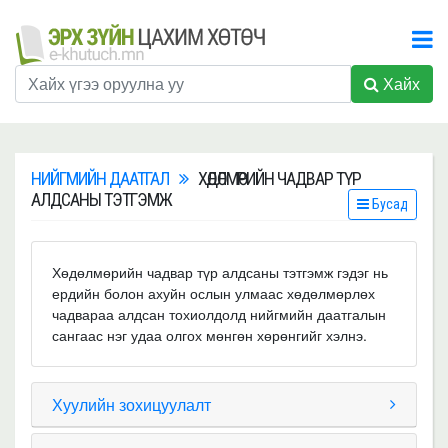
Хайх
НИЙГМИЙН ДААТГАЛ
ХӨДӨЛМӨРИЙН ЧАДВАР ТҮР
АЛДСАНЫ ТЭТГЭМЖ
Бусад
Хөдөлмөрийн чадвар түр алдсаны тэтгэмж гэдэг нь
ердийн болон ахуйн ослын улмаас хөдөлмөрлөх
чадвараа алдсан тохиолдолд нийгмийн даатгалын
сангаас нэг удаа олгох мөнгөн хөрөнгийг хэлнэ.
Хуулийн зохицуулалт