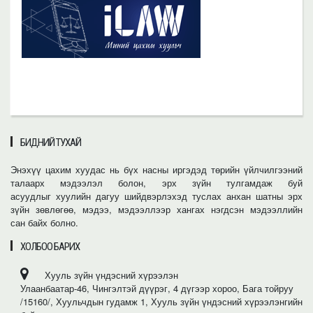
БИДНИЙ ТУХАЙ
Энэхүү цахим хуудас нь бүх насны иргэдэд төрийн үйлчилгээний
талаарх мэдээлэл болон, эрх зүйн тулгамдаж буй
асуудлыг хуулийн дагуу шийдвэрлэхэд туслах анхан шатны эрх
зүйн зөвлөгөө, мэдээ, мэдээллээр хангах нэгдсэн мэдээллийн
сан байх болно.
ХОЛБОО БАРИХ
Хууль зүйн үндэсний хүрээлэн
Улаанбаатар-46, Чингэлтэй дүүрэг, 4 дүгээр хороо, Бага тойруу
/15160/, Хуульчдын гудамж 1, Хууль зүйн үндэсний хүрээлэнгийн