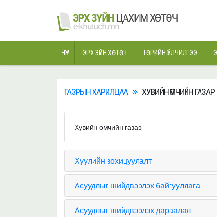
НҮҮР
ЭРХ ЗҮЙН ХӨТӨЧ
ТӨРИЙН ҮЙЛЧИЛГЭЭ
Э
ГАЗРЫН ХАРИЛЦАА
ХУВИЙН ӨМЧИЙН ГАЗАР
Хувийн өмчийн газар
Хуулийн зохицуулалт
Асуудлыг шийдвэрлэх байгууллага
Асуудлыг шийдвэрлэх дараалал