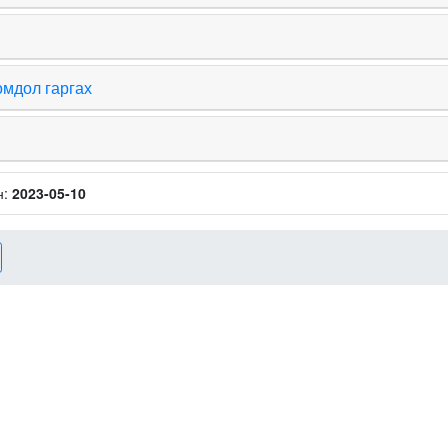
омдол гаргах
н:
2023-05-10