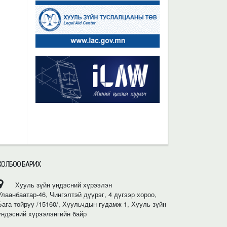
ХОЛБОО БАРИХ
Хууль зүйн үндэсний хүрээлэн
Улаанбаатар-46, Чингэлтэй дүүрэг, 4 дүгээр хороо,
Бага тойруу /15160/, Хуульчдын гудамж 1, Хууль зүйн
үндэсний хүрээлэнгийн байр