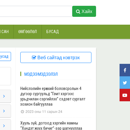
Хайх
 САН
ӨМГӨӨЛӨЛ
БУСАД
усад
Веб сайтад нэвтрэх
МЭДЭЭ МЭДЭЭЛЭЛ
Нийслэлийн ерөнхий боловсролын 4
дүгээр сургуульд “Гэмт хэргээс
урьдчилан сэргийлэх” сэдэвт сургалт
зохион байгууллаа
2023 оны 11 сарын 24
Хууль зүй, дотоод хэргийн яамны
“Хүндэт жуух бичиг”-ээр шагнууллаа