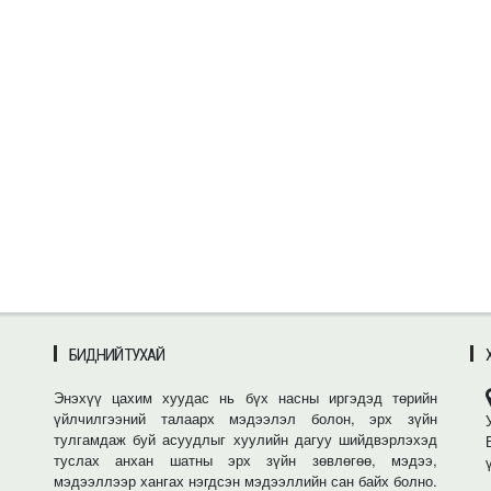
БИДНИЙ ТУХАЙ
Энэхүү цахим хуудас нь бүх насны иргэдэд төрийн
үйлчилгээний талаарх мэдээлэл болон, эрх зүйн
тулгамдаж буй асуудлыг хуулийн дагуу шийдвэрлэхэд
туслах анхан шатны эрх зүйн зөвлөгөө, мэдээ,
мэдээллээр хангах нэгдсэн мэдээллийн сан байх болно.