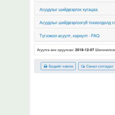
Асуудлыг шийдвэрлэх хугацаа
Асуудлыг шийдвэрлээгүй тохиолдолд г
Түгээмэл асуулт, хариулт - FAQ
Агуулга анх оруулсан:
2018-12-07
Шинэчилсэ
Бүгдийг хэвлэх
Санал сэтгэгдэл