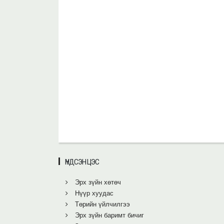
ҮНДСЭН ЦЭС
Эрх зүйн хөтөч
Нүүр хуудас
Төрийн үйлчилгээ
Эрх зүйн баримт бичиг