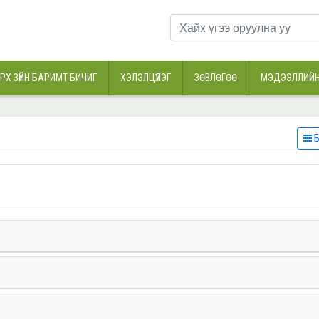
РХ ЗҮЙН БАРИМТ БИЧИГ
ХЭЛЭЛЦҮҮЛЭГ
ЗӨВЛӨГӨӨ
МЭДЭЭЛЛИЙН
Б