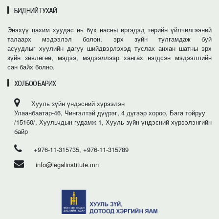
БИДНИЙ ТУХАЙ
Энэхүү цахим хуудас нь бүх насны иргэдэд төрийн үйлчилгээний
талаарх мэдээлэл болон, эрх зүйн тулгамдаж буй
асуудлыг хуулийн дагуу шийдвэрлэхэд туслах анхан шатны эрх
зүйн зөвлөгөө, мэдээ, мэдээллээр хангах нэгдсэн мэдээллийн
сан байх болно.
ХОЛБОО БАРИХ
Хууль зүйн үндэсний хүрээлэн
Улаанбаатар-46, Чингэлтэй дүүрэг, 4 дүгээр хороо, Бага тойруу
/15160/, Хуульчдын гудамж 1, Хууль зүйн үндэсний хүрээлэнгийн
байр
+976-11-315735, +976-11-315789
info@legalinstitute.mn