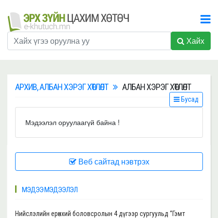
Хайх
АРХИВ, АЛБАН ХЭРЭГ ХӨТЛӨЛТ
АЛБАН ХЭРЭГ ХӨТЛӨЛТ
Бусад
Мэдээлэл оруулаагүй байна !
Веб сайтад нэвтрэх
МЭДЭЭ МЭДЭЭЛЭЛ
Нийслэлийн ерөнхий боловсролын 4 дүгээр сургуульд “Гэмт