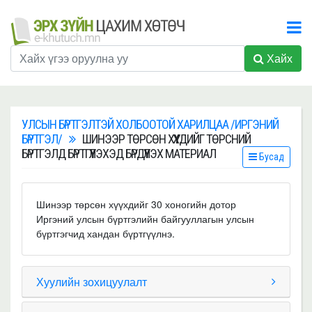
Хайх
УЛСЫН БҮРТГЭЛТЭЙ ХОЛБООТОЙ ХАРИЛЦАА /ИРГЭНИЙ
БҮРТГЭЛ/
ШИНЭЭР ТӨРСӨН ХҮҮХДИЙГ ТӨРСНИЙ
БҮРТГЭЛД БҮРТГҮҮЛЭХЭД БҮРДҮҮЛЭХ МАТЕРИАЛ
Бусад
Шинээр төрсөн хүүхдийг 30 хоногийн дотор
Иргэний улсын бүртгэлийн байгууллагын улсын
бүртгэгчид хандан бүртгүүлнэ.
Хуулийн зохицуулалт