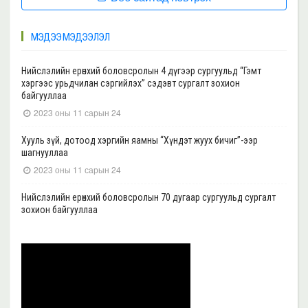
МЭДЭЭ МЭДЭЭЛЭЛ
Нийслэлийн ерөнхий боловсролын 4 дүгээр сургуульд “Гэмт
хэргээс урьдчилан сэргийлэх” сэдэвт сургалт зохион
байгууллаа
2023 оны 11 сарын 24
Хууль зүй, дотоод хэргийн яамны “Хүндэт жуух бичиг”-ээр
шагнууллаа
2023 оны 11 сарын 24
Нийслэлийн ерөнхий боловсролын 70 дугаар сургуульд сургалт
зохион байгууллаа
2023 оны 11 сарын 22
Нийслэлийн ерөнхий боловсролын 39 дүгээр сургуульд сургалт
зохион байгууллаа
2023 оны 11 сарын 20