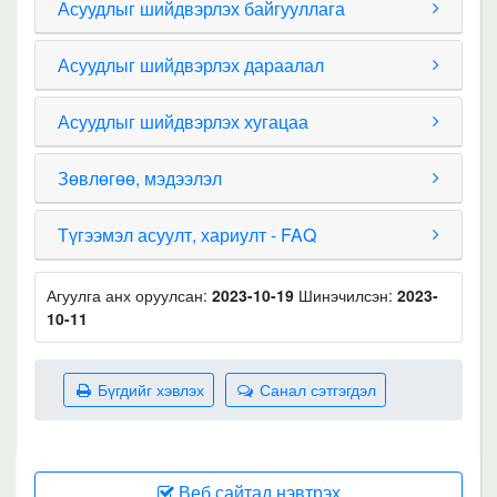
Асуудлыг шийдвэрлэх байгууллага
Асуудлыг шийдвэрлэх дараалал
Асуудлыг шийдвэрлэх хугацаа
Зөвлөгөө, мэдээлэл
Түгээмэл асуулт, хариулт - FAQ
Агуулга анх оруулсан:
2023-10-19
Шинэчилсэн:
2023-
10-11
Бүгдийг хэвлэх
Санал сэтгэгдэл
Веб сайтад нэвтрэх