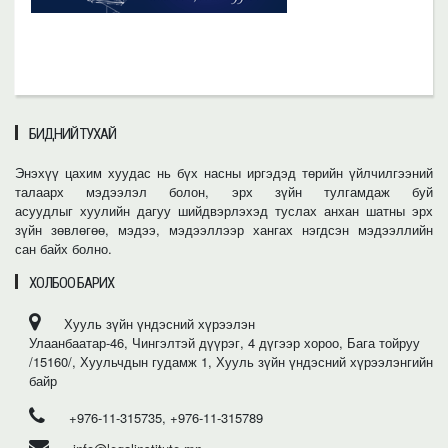
БИДНИЙ ТУХАЙ
Энэхүү цахим хуудас нь бүх насны иргэдэд төрийн үйлчилгээний
талаарх мэдээлэл болон, эрх зүйн тулгамдаж буй
асуудлыг хуулийн дагуу шийдвэрлэхэд туслах анхан шатны эрх
зүйн зөвлөгөө, мэдээ, мэдээллээр хангах нэгдсэн мэдээллийн
сан байх болно.
ХОЛБОО БАРИХ
Хууль зүйн үндэсний хүрээлэн
Улаанбаатар-46, Чингэлтэй дүүрэг, 4 дүгээр хороо, Бага тойруу
/15160/, Хуульчдын гудамж 1, Хууль зүйн үндэсний хүрээлэнгийн
байр
+976-11-315735, +976-11-315789