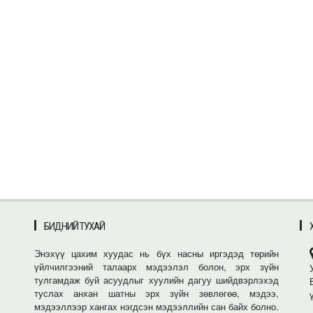
БИДНИЙ ТУХАЙ
Энэхүү цахим хуудас нь бүх насны иргэдэд төрийн
үйлчилгээний талаарх мэдээлэл болон, эрх зүйн
тулгамдаж буй асуудлыг хуулийн дагуу шийдвэрлэхэд
туслах анхан шатны эрх зүйн зөвлөгөө, мэдээ,
мэдээллээр хангах нэгдсэн мэдээллийн сан байх болно.