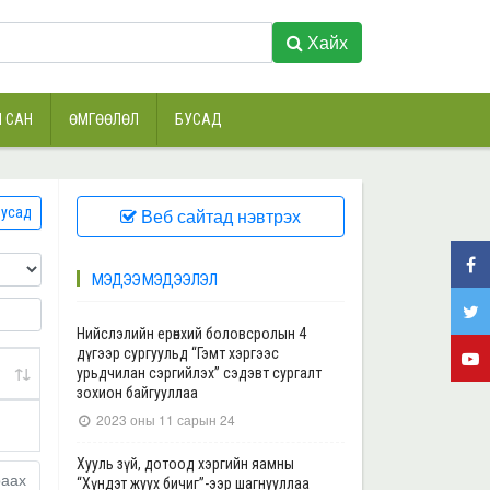
Хайх
 САН
ӨМГӨӨЛӨЛ
БУСАД
усад
Веб сайтад нэвтрэх
МЭДЭЭ МЭДЭЭЛЭЛ
Нийслэлийн ерөнхий боловсролын 4
дүгээр сургуульд “Гэмт хэргээс
урьдчилан сэргийлэх” сэдэвт сургалт
зохион байгууллаа
2023 оны 11 сарын 24
Хууль зүй, дотоод хэргийн яамны
раах
“Хүндэт жуух бичиг”-ээр шагнууллаа