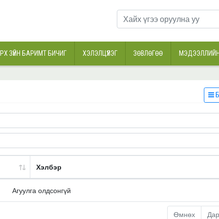
РХ ЗҮЙН БАРИМТ БИЧИГ
ХЭЛЭЛЦҮҮЛЭГ
ЗӨВЛӨГӨӨ
МЭДЭЭЛЛИЙН
Б
Хэлбэр
Агуулга олдсонгүй
Өмнөх
Да