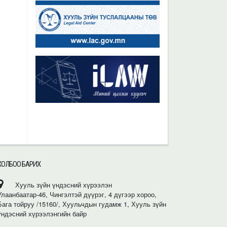
ХОЛБОО БАРИХ
Хууль зүйн үндэсний хүрээлэн
Улаанбаатар-46, Чингэлтэй дүүрэг, 4 дүгээр хороо,
Бага тойруу /15160/, Хуульчдын гудамж 1, Хууль зүйн
үндэсний хүрээлэнгийн байр