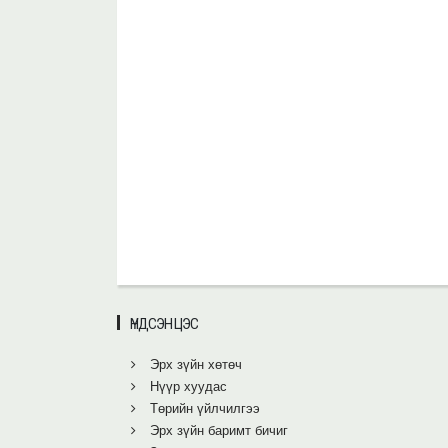
ҮНДСЭН ЦЭС
Эрх зүйн хөтөч
Нүүр хуудас
Төрийн үйлчилгээ
Эрх зүйн баримт бичиг