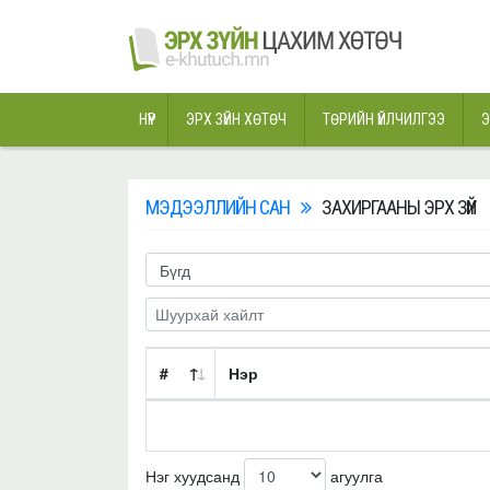
НҮҮР
ЭРХ ЗҮЙН ХӨТӨЧ
ТӨРИЙН ҮЙЛЧИЛГЭЭ
Э
МЭДЭЭЛЛИЙН САН
ЗАХИРГААНЫ ЭРХ ЗҮЙ
#
Нэр
Нэг хуудсанд
агуулга