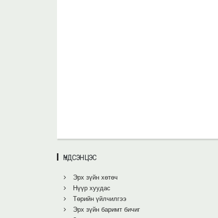
ҮНДСЭН ЦЭС
Эрх зүйн хөтөч
Нүүр хуудас
Төрийн үйлчилгээ
Эрх зүйн баримт бичиг