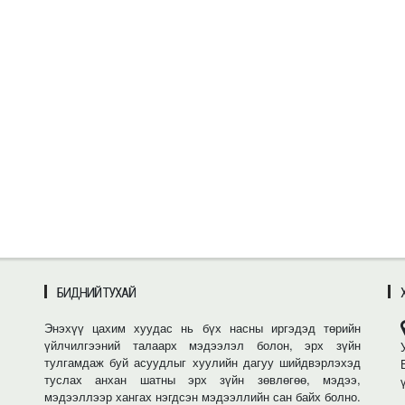
БИДНИЙ ТУХАЙ
Энэхүү цахим хуудас нь бүх насны иргэдэд төрийн
үйлчилгээний талаарх мэдээлэл болон, эрх зүйн
тулгамдаж буй асуудлыг хуулийн дагуу шийдвэрлэхэд
туслах анхан шатны эрх зүйн зөвлөгөө, мэдээ,
мэдээллээр хангах нэгдсэн мэдээллийн сан байх болно.