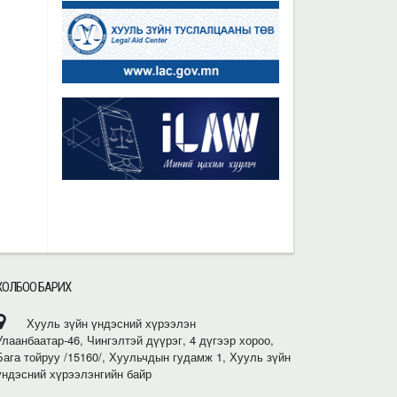
ХОЛБОО БАРИХ
Хууль зүйн үндэсний хүрээлэн
Улаанбаатар-46, Чингэлтэй дүүрэг, 4 дүгээр хороо,
Бага тойруу /15160/, Хуульчдын гудамж 1, Хууль зүйн
үндэсний хүрээлэнгийн байр