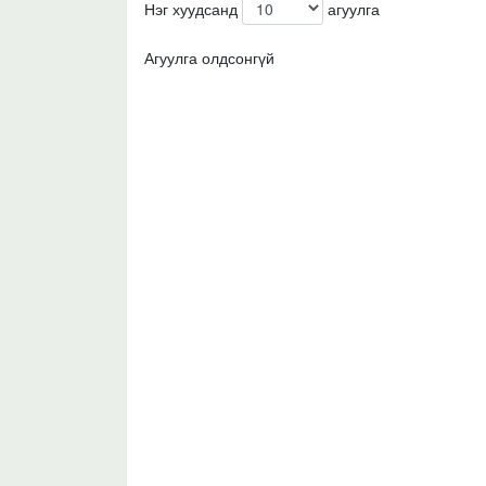
Нэг хуудсанд
агуулга
Агуулга олдсонгүй