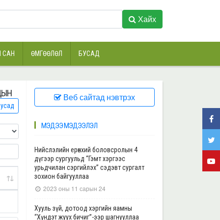
Хайх
 САН
ӨМГӨӨЛӨЛ
БУСАД
НДЫН
Веб сайтад нэвтрэх
усад
МЭДЭЭ МЭДЭЭЛЭЛ
Нийслэлийн ерөнхий боловсролын 4
дүгээр сургуульд “Гэмт хэргээс
урьдчилан сэргийлэх” сэдэвт сургалт
зохион байгууллаа
2023 оны 11 сарын 24
Хууль зүй, дотоод хэргийн яамны
“Хүндэт жуух бичиг”-ээр шагнууллаа