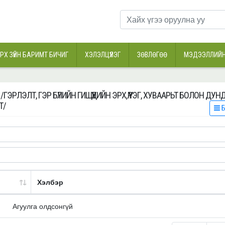
РХ ЗҮЙН БАРИМТ БИЧИГ
ХЭЛЭЛЦҮҮЛЭГ
ЗӨВЛӨГӨӨ
МЭДЭЭЛЛИЙН
/ГЭРЛЭЛТ, ГЭР БҮЛИЙН ГИШҮҮДИЙН ЭРХ, ҮҮРЭГ, ХУВААРЬТ БОЛОН ДУ
Т/
Б
Хэлбэр
Агуулга олдсонгүй