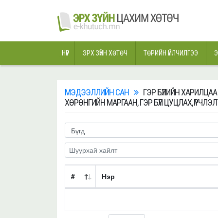
НҮҮР
ЭРХ ЗҮЙН ХӨТӨЧ
ТӨРИЙН ҮЙЛЧИЛГЭЭ
Э
МЭДЭЭЛЛИЙН САН
ГЭР БҮЛИЙН ХАРИЛЦАА 
ХӨРӨНГИЙН МАРГААН, ГЭР БҮЛ ЦУЦЛАХ, ҮРЧЛЭЛ
#
Нэр