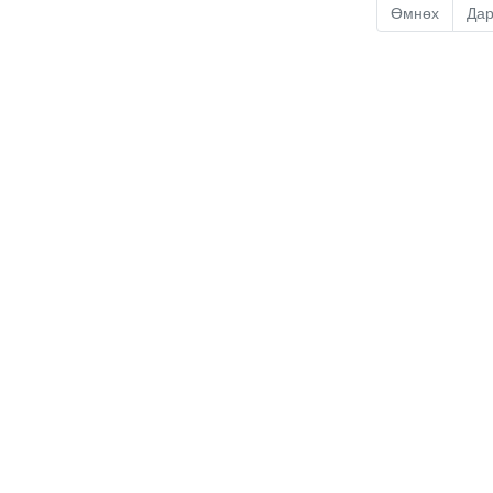
Өмнөх
Да