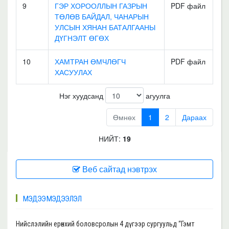
9
ГЭР ХОРООЛЛЫН ГАЗРЫН
PDF файл
ТӨЛӨВ БАЙДАЛ, ЧАНАРЫН
УЛСЫН ХЯНАН БАТАЛГААНЫ
ДҮГНЭЛТ ӨГӨХ
10
ХАМТРАН ӨМЧЛӨГЧ
PDF файл
ХАСУУЛАХ
Нэг хуудсанд
агуулга
Өмнөх
1
2
Дараах
НИЙТ:
19
Веб сайтад нэвтрэх
МЭДЭЭ МЭДЭЭЛЭЛ
Нийслэлийн ерөнхий боловсролын 4 дүгээр сургуульд “Гэмт