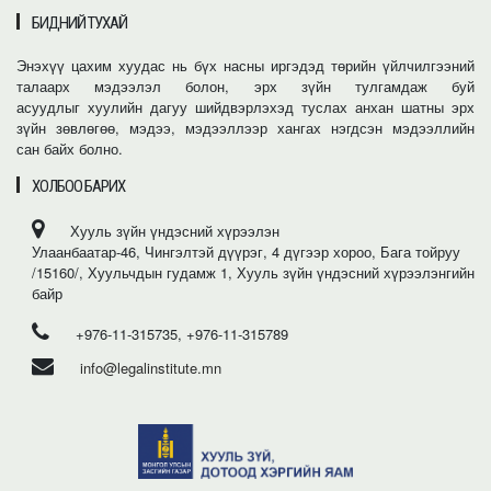
БИДНИЙ ТУХАЙ
Энэхүү цахим хуудас нь бүх насны иргэдэд төрийн үйлчилгээний
талаарх мэдээлэл болон, эрх зүйн тулгамдаж буй
асуудлыг хуулийн дагуу шийдвэрлэхэд туслах анхан шатны эрх
зүйн зөвлөгөө, мэдээ, мэдээллээр хангах нэгдсэн мэдээллийн
сан байх болно.
ХОЛБОО БАРИХ
Хууль зүйн үндэсний хүрээлэн
Улаанбаатар-46, Чингэлтэй дүүрэг, 4 дүгээр хороо, Бага тойруу
/15160/, Хуульчдын гудамж 1, Хууль зүйн үндэсний хүрээлэнгийн
байр
+976-11-315735, +976-11-315789
info@legalinstitute.mn