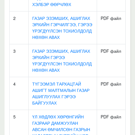
ХЭЛБЭР ӨӨРЧЛӨХ
2
ГАЗАР ЭЗЭМШИХ, АШИГЛАХ
PDF файл
ЭРХИЙН ГЭРЧИЛГЭЭ, ГЭРЭЭ
ҮРЭГДҮҮЛСЭН ТОХИОЛДОЛД
НӨХӨН АВАХ
3
ГАЗАР ЭЗЭМШИХ, АШИГЛАХ
PDF файл
ЭРХИЙН ГЭРЭЭ
ҮРЭГДҮҮЛСЭН ТОХИОЛДОЛД
НӨХӨН АВАХ
4
ТҮГЭЭМЭЛ ТАРХАЦТАЙ
PDF файл
АШИГТ МАЛТМАЛЫН ГАЗАР
АШИГЛУУЛАХ ГЭРЭЭ
БАЙГУУЛАХ
5
ҮЛ ХӨДЛӨХ ХӨРӨНГИЙН
PDF файл
ГАЗРААР ДАМЖУУЛАН
АВСАН ӨМЧИЛСӨН ГАЗРЫН