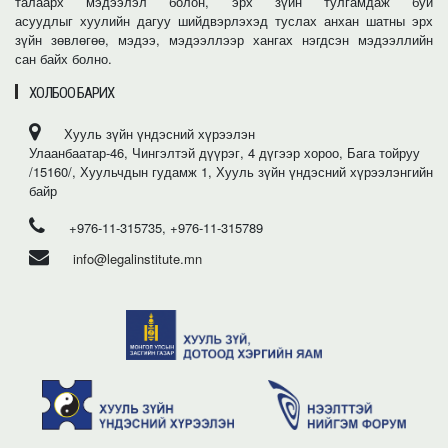
талаарх мэдээлэл болон, эрх зүйн тулгамдаж буй
асуудлыг хуулийн дагуу шийдвэрлэхэд туслах анхан шатны эрх
зүйн зөвлөгөө, мэдээ, мэдээллээр хангах нэгдсэн мэдээллийн
сан байх болно.
ХОЛБОО БАРИХ
Хууль зүйн үндэсний хүрээлэн
Улаанбаатар-46, Чингэлтэй дүүрэг, 4 дүгээр хороо, Бага тойруу
/15160/, Хуульчдын гудамж 1, Хууль зүйн үндэсний хүрээлэнгийн
байр
+976-11-315735, +976-11-315789
info@legalinstitute.mn