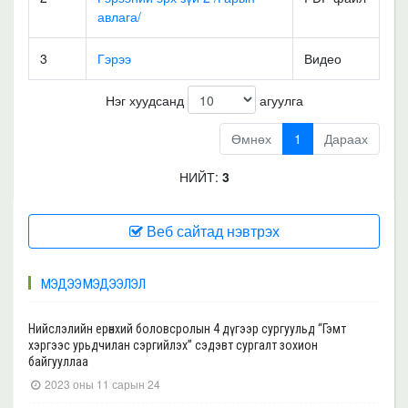
авлага/
3
Гэрээ
Видео
Нэг хуудсанд
агуулга
Өмнөх
1
Дараах
НИЙТ:
3
Веб сайтад нэвтрэх
МЭДЭЭ МЭДЭЭЛЭЛ
Нийслэлийн ерөнхий боловсролын 4 дүгээр сургуульд “Гэмт
хэргээс урьдчилан сэргийлэх” сэдэвт сургалт зохион
байгууллаа
2023 оны 11 сарын 24