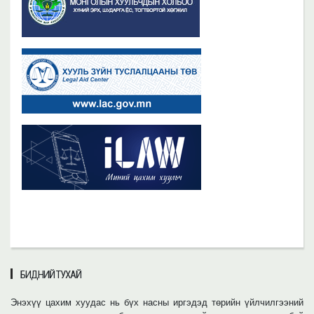
БИДНИЙ ТУХАЙ
Энэхүү цахим хуудас нь бүх насны иргэдэд төрийн үйлчилгээний