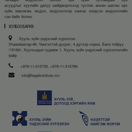
асуудлыг хуулийн дагуу шийдвэрлэхэд туслах анхан шатны эрх
зүйн зөвлөгөө, мэдээ, мэдээллээр хангах нэгдсэн мэдээллийн
сан байх болно.
ХОЛБОО БАРИХ
Хууль зүйн үндэсний хүрээлэн
Улаанбаатар-46, Чингэлтэй дүүрэг, 4 дүгээр хороо, Бага тойруу
/15160/, Хуульчдын гудамж 1, Хууль зүйн үндэсний хүрээлэнгийн
байр
+976-11-315735, +976-11-315789
info@legalinstitute.mn