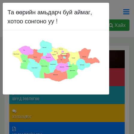
Та өөрийн амьдарч буй аймаг,
хотоо сонгоно уу !
Хайх
Хөвсгөл
Сэлэнгэ
Увс
Орхон
Дархан-Уул
Баян-Өлгий
Булган
Улаанбаатар
Дорнод
Завхан
Архангай
Хэнтий
Төв
Ховд
ЭРХ ЗҮЙН ХӨТӨЧ
Өвөрхангай
Сүхбаатар
Баянхонгор
Говьсүмбэр
Дундговь
Говь-Алтай
Дорноговь
Өмнөговь
ТӨРИЙН ҮЙЛЧИЛГЭЭ
ШУУД ЗӨВЛӨГӨӨ
ХЭЛЭЛЦҮҮЛЭГ