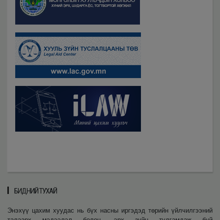
БИДНИЙ ТУХАЙ
Энэхүү цахим хуудас нь бүх насны иргэдэд төрийн үйлчилгээний
талаарх мэдээлэл болон, эрх зүйн тулгамдаж буй