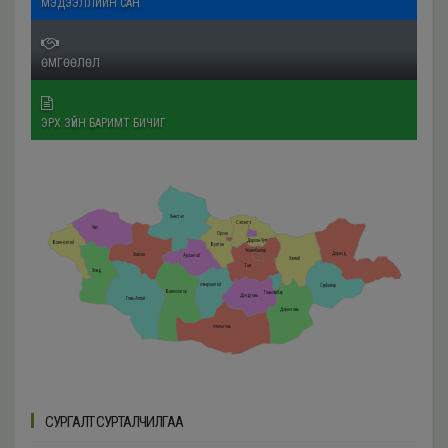
МЭДЭЭЛЛИЙН САН
ӨМГӨӨЛӨЛ
ЭРХ ЗҮЙН БАРИМТ БИЧИГ
Хөвсгөл
Сэлэнгэ
Увс
Орхон
Дархан-Уул
Баян-Өлгий
Булган
Улаанбаатар
Дорнод
Завхан
Архангай
Хэнтий
Төв
Ховд
Өвөрхангай
Сүхбаатар
Баянхонгор
Говьсүмбэр
Дундговь
Говь-Алтай
Дорноговь
Өмнөговь
СУРГАЛТ СУРТАЛЧИЛГАА