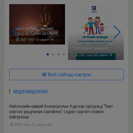
орон нутгийн хөгжлийн
санд иргэдийн оролцоо
2021 оны 10 сарын 14
Гэр бүлийн харилцааны
100 асуулт, хариулт
2021 оны 06 сарын 18
Веб сайтад нэвтрэх
МЭДЭЭ МЭДЭЭЛЭЛ
Нийслэлийн ерөнхий боловсролын 4 дүгээр сургуульд “Гэмт
хэргээс урьдчилан сэргийлэх” сэдэвт сургалт зохион
байгууллаа
2023 оны 11 сарын 24