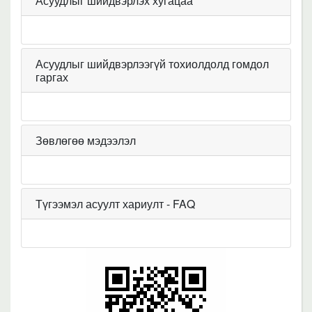
Асуудлыг шийдвэрлэх хугацаа
Асуудлыг шийдвэрлээгүй тохиолдолд гомдол
гаргах
Зөвлөгөө мэдээлэл
Түгээмэл асуулт хариулт - FAQ