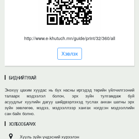
http://www.e-khutuch.mn/guide/print/32/360/all
Хэвлэх
БИДНИЙ ТУХАЙ
Энэхүү цахим хуудас нь бүх насны иргэдэд төрийн үйлчилгээний
талаарх мэдээлэл болон, эрх зүйн тулгамдаж буй
асуудлыг хуулийн дагуу шийдвэрлэхэд туслах анхан шатны эрх
зүйн зөвлөгөө, мэдээ, мэдээллээр хангах нэгдсэн мэдээллийн
сан байх болно.
ХОЛБОО БАРИХ
Хууль зүйн үндэсний хүрээлэн