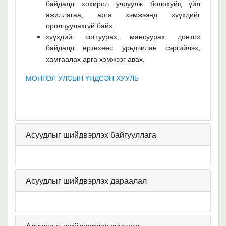
байдалд хохирол учруулж болохуйц үйл
ажиллагаа, арга хэмжээнд хүүхдийг
оролцуулахгүй байх;
хүүхдийг согтуурах, мансуурах, донтох
байдалд өртөхөөс урьдчилан сэргийлэх,
хамгаалах арга хэмжээг авах.
МОНГОЛ УЛСЫН ҮНДСЭН ХУУЛЬ
Асуудлыг шийдвэрлэх байгууллага
Асуудлыг шийдвэрлэх дараалал