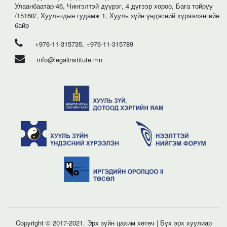
Улаанбаатар-46, Чингэлтэй дүүрэг, 4 дүгээр хороо, Бага тойруу
/15160/, Хуульчдын гудамж 1, Хууль зүйн үндэсний хүрээлэнгийн
байр
+976-11-315735, +976-11-315789
info@legalinstitute.mn
Copyright © 2017-2021. Эрх зүйн цахим хөтөч | Бүх эрх хуулиар