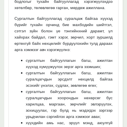
бодлогыг тухайн байгууллагад хэрэгжүүлэхдээ
хөтөлбөр, төлөвлөгөө гарган, мөрдөж ажиллана.
Сургалтын байгууллагад суралцаж байгаа хүүхэд
бүрийг тухайн орчинд бие махбодийн шийтгэл,
сэтгэл зүйн болон үе тэнгийнхний дарамт, үл
хайхрах байдал, гэмт хэрэг, зөрчил, хорт зуршилд
өртөхгүй байх нөхцөлийг бүрдүүлэхийн тулд дараах
арга хэмжээг авч хэрэгжүүлнэ:
сургалтын байгууллагын багш, ажилтан
хүүхэд хүмүүжүүлэх эерэг арга эзэмших;
сургалтын байгууллагын багш, ажилтан
суралцагчдын эрсдэлт нөхцөлд байгаа
эсэхийг үнэлэх, судлах, зөвлөгөө өгөх;
сургалтын байгууллагын багш, ажилтан
суралцагчдын хоорондын нөхөрсөг бус
харилцаа, маргаан, зөрчлийг эвлэрүүлэх,
зохицуулах, гэр бүлд нь мэдэгдэх зэргээр
урьдчилан сэргийлэх арга хэмжээг авах;
хүүхдийн амь нас, эрүүл мэнд, аюулгүй