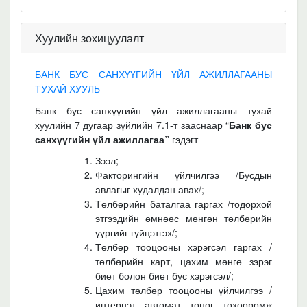
Хуулийн зохицуулалт
БАНК БУС САНХҮҮГИЙН ҮЙЛ АЖИЛЛАГААНЫ
ТУХАЙ ХУУЛЬ
Банк бус санхүүгийн үйл ажиллагааны тухай
хуулийн 7 дугаар зүйлийн 7.1-т зааснаар “
Банк бус
санхүүгийн үйл ажиллагаа”
гэдэгт
Зээл;
Факторингийн үйлчилгээ
/Бусдын
авлагыг худалдан авах/;
Төлбөрийн баталгаа гаргах /тодорхой
этгээдийн өмнөөс мөнгөн төлбөрийн
үүргийг гүйцэтгэх/;
Төлбөр тооцооны хэрэгсэл гаргах /
төлбөрийн карт, цахим мөнгө зэрэг
биет болон биет бус хэрэгсэл/;
Цахим төлбөр тооцооны үйлчилгээ /
интернэт автомат тоног төхөөрөмж