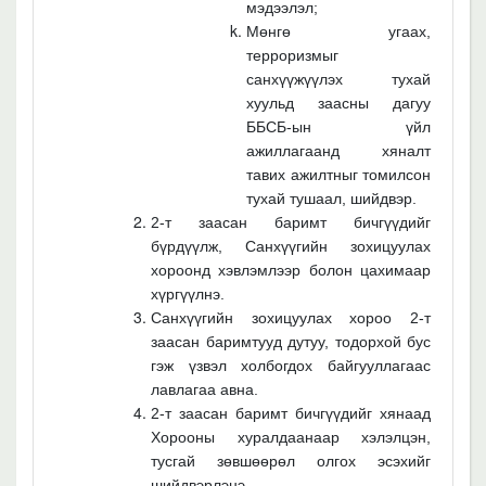
мэдээлэл;
Мөнгө угаах,
терроризмыг
санхүүжүүлэх тухай
хуульд заасны дагуу
ББСБ-ын үйл
ажиллагаанд хяналт
тавих ажилтныг томилсон
тухай тушаал, шийдвэр.
2-т заасан баримт бичгүүдийг
бүрдүүлж, Санхүүгийн зохицуулах
хороонд хэвлэмлээр болон цахимаар
хүргүүлнэ.
Санхүүгийн зохицуулах хороо 2-т
заасан баримтууд дутуу, тодорхой бус
гэж үзвэл холбогдох байгууллагаас
лавлагаа авна.
2-т заасан баримт бичгүүдийг хянаад
Хорооны хуралдаанаар хэлэлцэн,
тусгай зөвшөөрөл олгох эсэхийг
шийдвэрлэнэ.