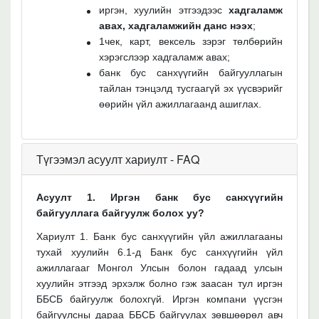
иргэн, хуулийн этгээдээс
хадгаламж
авах, хадгаламжийн данс нээх
;
1чек, карт, вексель зэрэг төлбөрийн
хэрэгслээр хадгаламж авах;
банк бус санхүүгийн байгууллагын
тайлан тэнцэлд тусгаагүй эх үүсвэрийг
өөрийн үйл ажиллагаанд ашиглах.
Түгээмэл асуулт хариулт - FAQ
Асуулт 1. Иргэн банк бус санхүүгийн
байгууллага байгуулж болох уу?
Хариулт 1. Банк бус санхүүгийн үйл ажиллагааны
тухай хуулийн 6.1-д
Банк бус санхүүгийн үйл
ажиллагааг Монгол Улсын болон гадаад улсын
хуулийн этгээд эрхэлж болно гэж заасан тул иргэн
ББСБ байгуулж болохгүй. Иргэн компани үүсгэн
байгуулсны дараа ББСБ байгуулах зөвшөөрөл авч