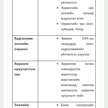
үйлчилгээ
Хөрөнгийн зах
зээлийн талаар
мэдээлэл өгөх
Хөрөнгийн зах зээл,
хувьцаа, бонд
Хадгаламж
Зөвхөн ХЗХ-ны
зээлийн
гишүүдэд зээл,
хоршоо
хадгаламжийн
үйлчилгээ үзүүлэх
Хөрөнгө
Хөрөнгөө өсгөн
оруулалтын
нэмэгдүүлэх
сан
зорилгоор
мэргэжлийн
компанид мөнгөө
шилжүүлж, хөрөнгө
оруулалт хийх
Зээлийн
Банк, санхүүгийн