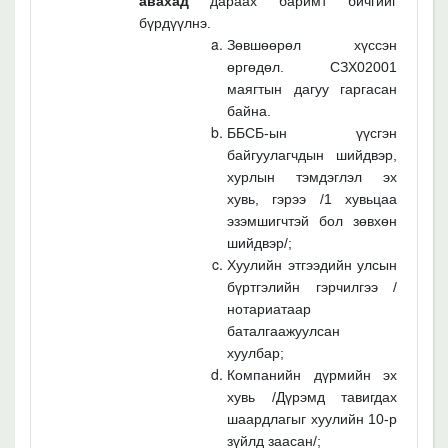
авахад
дараах баримт бичгийг
бүрдүүлнэ.
Зөвшөөрөл хүссэн
өргөдөл. СЗХ02001
маягтын дагуу гаргасан
байна.
ББСБ-ын үүсгэн
байгуулагчдын шийдвэр,
хурлын тэмдэглэл эх
хувь, гэрээ /1 хувьцаа
эзэмшигчтэй бол зөвхөн
шийдвэр/;
Хуулийн этгээдийн улсын
бүртгэлийн гэрчилгээ /
нотариатаар
баталгаажуулсан
хуулбар;
Компанийн дүрмийн эх
хувь /Дүрэмд тавигдах
шаардлагыг хуулийн 10-р
зүйлд заасан/;