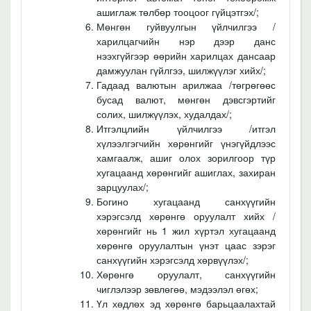
ашиглаж төлбөр тооцоог гүйцэтгэх/;
Мөнгөн гуйвуулгын үйлчилгээ /
харилцагчийн нэр дээр данс
нээхгүйгээр өөрийн харилцах дансаар
дамжуулан гүйлгээ, шилжүүлэг хийх/;
Гадаад валютын арилжаа /төгрөгөөс
бусад валют, мөнгөн дэвсгэртийг
солих, шилжүүлэх, худалдах/;
Итгэлцлийн үйлчилгээ /итгэл
хүлээлгэгчийн хөрөнгийг үнэгүйдлээс
хамгаалж, ашиг олох зорилгоор түр
хугацаанд хөрөнгийг ашиглах, захиран
зарцуулах/;
Богино хугацаанд санхүүгийн
хэрэгсэлд хөрөнгө оруулалт хийх /
хөрөнгийг нь 1 жил хүртэл хугацаанд
хөрөнгө оруулалтын үнэт цаас зэрэг
санхүүгийн хэрэгсэлд хөрвүүлэх/;
Хөрөнгө оруулалт, санхүүгийн
чиглэлээр зөвлөгөө, мэдээлэл өгөх;
Үл хөдлөх эд хөрөнгө барьцаалахтай