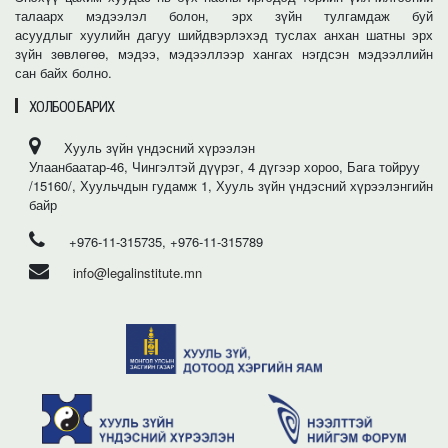
талаарх мэдээлэл болон, эрх зүйн тулгамдаж буй
асуудлыг хуулийн дагуу шийдвэрлэхэд туслах анхан шатны эрх
зүйн зөвлөгөө, мэдээ, мэдээллээр хангах нэгдсэн мэдээллийн
сан байх болно.
ХОЛБОО БАРИХ
Хууль зүйн үндэсний хүрээлэн
Улаанбаатар-46, Чингэлтэй дүүрэг, 4 дүгээр хороо, Бага тойруу
/15160/, Хуульчдын гудамж 1, Хууль зүйн үндэсний хүрээлэнгийн
байр
+976-11-315735, +976-11-315789
info@legalinstitute.mn