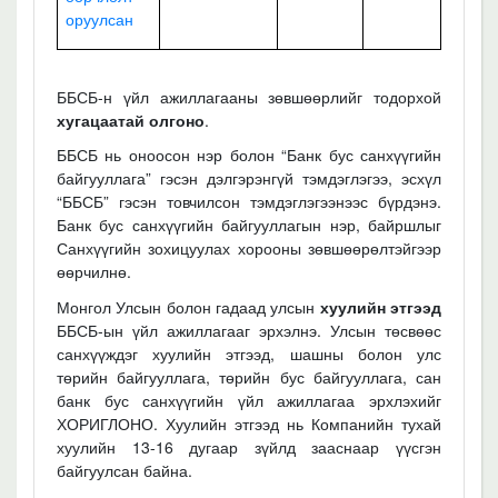
оруулсан
ББСБ-н үйл ажиллагааны зөвшөөрлийг тодорхой
хугацаатай олгоно
.
ББСБ нь оноосон нэр болон “Банк бус санхүүгийн
байгууллага” гэсэн дэлгэрэнгүй тэмдэглэгээ, эсхүл
“ББСБ” гэсэн товчилсон тэмдэглэгээнээс бүрдэнэ.
Банк бус санхүүгийн байгууллагын нэр, байршлыг
Санхүүгийн зохицуулах хорооны зөвшөөрөлтэйгээр
өөрчилнө.
Монгол Улсын болон гадаад улсын
хуулийн этгээд
ББСБ-ын үйл ажиллагааг эрхэлнэ. Улсын төсвөөс
санхүүждэг хуулийн этгээд, шашны болон улс
төрийн байгууллага, төрийн бус байгууллага, сан
банк бус санхүүгийн үйл ажиллагаа эрхлэхийг
ХОРИГЛОНО. Хуулийн этгээд нь Компанийн тухай
хуулийн 13-16 дугаар зүйлд зааснаар үүсгэн
байгуулсан байна.