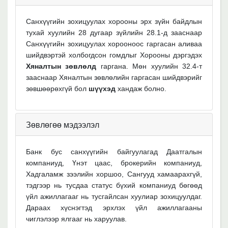
Санхүүгийн зохицуулах хорооны эрх зүйн байдлын
тухай хуулийн 28 дугаар зүйлийн 28.1-д зааснаар
Санхүүгийн зохицуулах х
орооноос гаргасан аливаа
шийдвэртэй холбогдсон гомдлыг Хорооны дэргэдэх
Хяналтын зөвлөлд
гаргана. Мөн хуулийн 32.4-т
зааснаар Хяналтын зөвлөлийн гаргасан шийдвэрийг
зөвшөөрөхгүй бол
шүүхэд
хандаж болно.
Зөвлөгөө мэдээлэл
Банк бус санхүүгийн байгуулагад Даатгалын
компаниуд, Үнэт цаас, брокерийн компаниуд,
Хадгаламж зээлийн хоршоо, Сангууд хамаарахгүй,
тэдгээр нь тусдаа статус бүхий компаниуд бөгөөд
үйл ажиллагааг нь тусгайлсан хуулиар зохицуулдаг.
Дараах хүснэгтэд эрхлэх үйл ажиллагааны
чиглэлээр ялгааг нь харуулав.