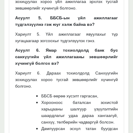
зохицуулах хороо үйл ажиллагаа эрхлэх тусгай
зөвшөөрлийг хүчингүй болгоно.
Асуулт 5. ББСБ-ын үйл ажиллагааг
түдгэлзүүлнэ гэж юуг хэлж байна вэ?
Хариулт 5. Үйл ажиллагааг явуулахыг түр
хугацаагаар зогсоохыг түдгэлзүүлэх гэнэ.
Асуулт 6. Ямар тохиолдолд банк бус
санхүүгийн үйл ажиллагааны зөвшөөрлийг
хүчингүй болгох вэ?
Хариулт 6. Дараах тохиолдолд Санхүүгийн
зохицуулах хороо тусгай зөвшөөрлийг хүчингүй
болгоно.
ББСБ өөрөө хүсэлт гаргасан,
Хорооноос баталсан зохистой
харьцааны шалгуур үзүүлэлтийн
шаардлагыг удаа дараа хангаагүй,
санхүү, төлбөрийн чадваргүй болсон.
Дампуурсан эсхүл татан буугдсан