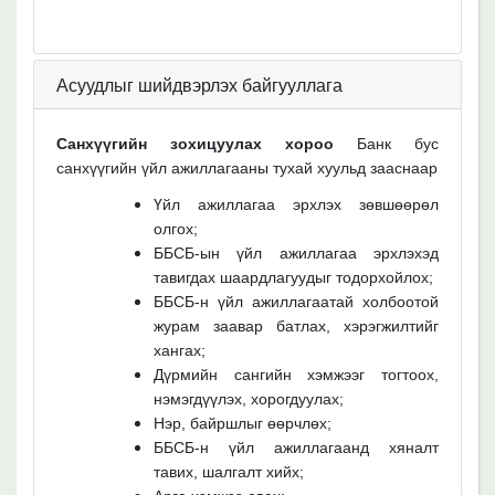
Асуудлыг шийдвэрлэх байгууллага
Санхүүгийн зохицуулах хороо
Банк бус
санхүүгийн үйл ажиллагааны тухай хуульд зааснаар
Үйл ажиллагаа эрхлэх зөвшөөрөл
олгох;
ББСБ-ын үйл ажиллагаа эрхлэхэд
тавигдах шаардлагуудыг тодорхойлох;
ББСБ-н үйл ажиллагаатай холбоотой
журам заавар батлах, хэрэгжилтийг
хангах;
Дүрмийн сангийн хэмжээг тогтоох,
нэмэгдүүлэх, хорогдуулах;
Нэр, байршлыг өөрчлөх;
ББСБ-н үйл ажиллагаанд хяналт
тавих, шалгалт хийх;