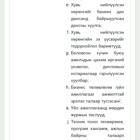
Хувь нийлүүлсэн
хөрөнгийг банкин дах
дансанд байршуулсан
дансны хуулга;
Хувь нийлүүлсэн
хөрөнгийн эх үүсвэрийг
тодорхойлох баримтууд;
Боловсон хүчин буюу
ажилчдын цахим иргэний
үнэмлэх, дипломын
нотариатаар гэрчлүүлсэн
хуулбар;
Бизнес төлөвлөгөө /үйл
ажиллагааг амжилттай
эрхлэх талаар тусгасан/;
Үйл ажиллагаанд мөрдөх
журмын төслүүд;
Техник тоног төхөөрөмж,
програм хангамж, ажлын
байрны талаарх