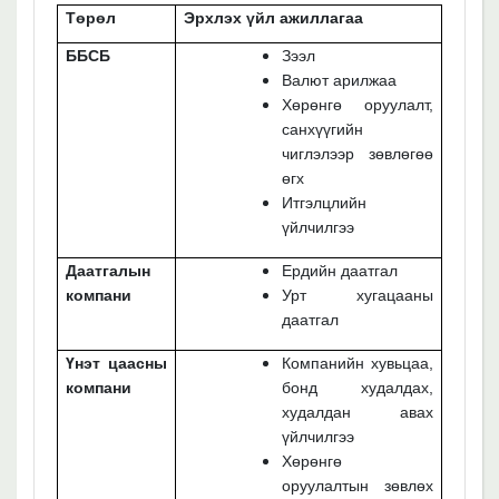
Төрөл
Эрхлэх үйл ажиллагаа
ББСБ
Зээл
Валют арилжаа
Хөрөнгө оруулалт,
санхүүгийн
чиглэлээр зөвлөгөө
өгх
Итгэлцлийн
үйлчилгээ
Даатгалын
Ердийн даатгал
компани
Урт хугацааны
даатгал
Үнэт цаасны
Компанийн хувьцаа,
компани
бонд худалдах,
худалдан авах
үйлчилгээ
Хөрөнгө
оруулалтын зөвлөх