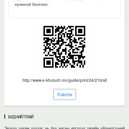
хүчингүй болгоно.
http://www.e-khutuch.mn/guide/print/24/219/all
Хэвлэх
БИДНИЙ ТУХАЙ
Энэхүү цахим хуудас нь бүх насны иргэдэд төрийн үйлчилгээний