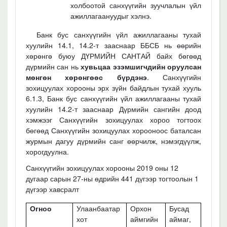
холбоотой санхүүгийн зуучлалын үйл
ажиллагаануудыг хэлнэ.
Банк бус санхүүгийн үйл ажиллагааны тухай
хуулийн 14.1, 14.2-т зааснаар ББСБ нь өөрийн
хөрөнгө буюу ДҮРМИЙН САНТАЙ байх бөгөөд
дүрмийн сан нь
хувьцаа эзэмшигчдийн оруулсан
мөнгөн хөрөнгөөс бүрдэ
нэ
.
Санхүүгийн
зохицуулах хорооны эрх зүйн байдлын тухай хууль
6.1.3, Банк бус санхүүгийн үйл ажиллагааны тухай
хуулийн 14.2-т зааснаар
Дүрмийн сангийн доод
хэмжээг Санхүүгийн зохицуулах хороо тогтоох
бөгөөд Санхүүгийн зохицуулах хорооноос баталсан
журмын дагуу дүрмийн санг өөрчилж, нэмэгдүүлж,
хорогдуулна.
Санхүүгийн зохицуулах хорооны 2019 оны 12
дугаар сарын 27-ны өдрийн 441 дүгээр тогтоолын 1
дүгээр хавсралт
Огноо
Улаанбаатар
Орхон
Бусад
хот
аймгийн
аймаг,