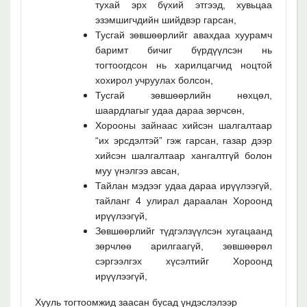
тухай эрх бүхий этгээд, хувьцаа
эзэмшигчдийн шийдвэр гарсан,
Тусгай зөвшөөрлийг авахдаа хуурамч
баримт бичиг бүрдүүлсэн нь
тогтоогдсон нь харилцагчид ноцтой
хохирол учруулах болсон,
Тусгай зөвшөөрлийн нөхцөл,
шаардлагыг удаа дараа зөрчсөн,
Хорооны зайнаас хийсэн шалгалтаар
“их эрсдэлтэй” гэж гарсан, газар дээр
хийсэн шалгалтаар хангалтгүй болон
муу үнэлгээ авсан,
Тайлан мэдээг удаа дараа ирүүлээгүй,
тайланг 4 улирал дараалан Хороонд
ирүүлээгүй,
Зөвшөөрлийг түдгэлзүүлсэн хугацаанд
зөрчлөө арилгаагүй, зөвшөөрөл
сэргээлгэх хүсэлтийг Хороонд
ирүүлээгүй,
Хууль тогтоомжид заасан бусад үндэслэлээр