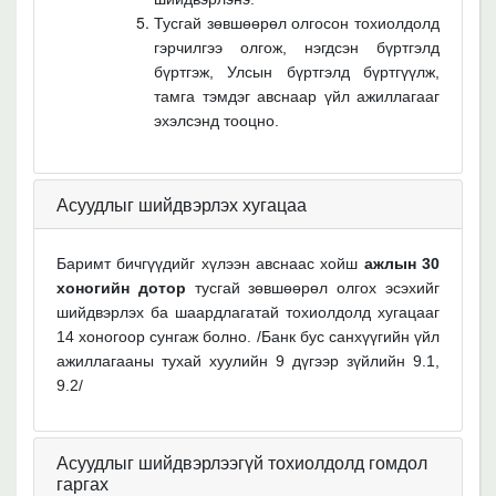
Тусгай зөвшөөрөл олгосон тохиолдолд
гэрчилгээ олгож, нэгдсэн бүртгэлд
бүртгэж, Улсын бүртгэлд бүртгүүлж,
тамга тэмдэг авснаар үйл ажиллагааг
эхэлсэнд тооцно.
Асуудлыг шийдвэрлэх хугацаа
Баримт бичгүүдийг хүлээн авснаас хойш
ажлын 30
хоногийн дотор
тусгай зөвшөөрөл олгох эсэхийг
шийдвэрлэх ба шаардлагатай тохиолдолд хугацааг
14 хоногоор сунгаж болно.
/Банк бус санхүүгийн үйл
ажиллагааны тухай хуулийн 9 дүгээр зүйлийн 9.1,
9.2/
Асуудлыг шийдвэрлээгүй тохиолдолд гомдол
гаргах