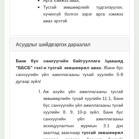
Арга хэмжээ авах;
Тусгай зөвшөөрлийг түдгэлзүүлэх,
хүчингүй болгох зэрэг арга хэмжээ
авах эрхтэй.
Асуудлыг шийдвэрлэх дараалал
Банк бус санхүүгийн байгууллага /
цаашид
“ББСБ” гэх
/
-н тусгай зөвшөөрөл авах.
/
Банк бус
санхүүгийн үйл ажиллагааны тухай хуулийн 5-8
дугаар зүйл/
Аж ахуйн үйл ажиллагааны тусгай
зөвшөөрлийн тухай хуулийн 11.1, Банк
бус санхүүгийн үйл ажиллагааны тухай
хуулийн 8, 9, 10-р зүйл, Банк бус
санхүүгийн үйл ажиллагааны
зохицуулалтын журмын 3.1 дэх
заалтад зааснаар
тусгай зөвшөөрөл