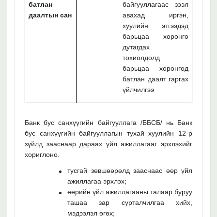
батлан
байгууллагаас зээл
даалтын сан
авахад иргэн,
хуулийн этгээдэд
барьцаа хөрөнгө
дутагдах
тохиолдолд
барьцаа хөрөнгөд
батлан даалт гаргах
үйлчилгээ
Банк бус санхүүгийн байгууллага /ББСБ/ нь Банк
бус санхүүгийн байгууллагын тухай хуулийн 12-р
зүйлд зааснаар дараах үйл ажиллагааг эрхлэхийг
хориглоно.
тусгай зөвшөөрөлд зааснаас өөр үйл
ажиллагаа эрхлэх;
өөрийн үйл ажиллагааны талаар буруу
ташаа зар сурталчилгаа хийх,
мэдээлэл өгөх;