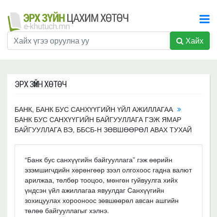
Хайх
ЭРХ ЗҮЙН ХӨТӨЧ
БАНК, БАНК БУС САНХҮҮГИЙН ҮЙЛ АЖИЛЛАГАА
БАНК БУС САНХҮҮГИЙН БАЙГУУЛЛАГА ГЭЖ ЯМАР
БАЙГУУЛЛАГА ВЭ, ББСБ-Н ЗӨВШӨӨРӨЛ АВАХ ТУХАЙ
“Банк бус санхүүгийн байгууллага” гэж өөрийн
эзэмшигчдийн хөрөнгөөр зээл олгохоос гадна валют
арилжаа, төлбөр тооцоо, мөнгөн гуйвуулга хийх
үндсэн үйл ажиллагаа явуулдаг Санхүүгийн
зохицуулах хорооноос зөвшөөрөл авсан ашгийн
төлөө байгууллагыг хэлнэ.