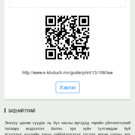
http://www.e-khutuch.mn/guide/print/13/158/law
Хэвлэх
БИДНИЙ ТУХАЙ
Энэхүү цахим хуудас нь бүх насны иргэдэд төрийн үйлчилгээний
талаарх мэдээлэл болон, эрх зүйн тулгамдаж буй
асуудлыг хуулийн дагуу шийдвэрлэхэд туслах анхан шатны эрх