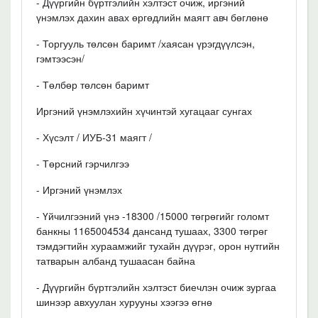
- Дүүргийн бүртгэлийн хэлтэст очиж, иргэний
үнэмлэх дахин авах өргөдлийн маягт авч бөглөнө
- Торгууль төлсөн баримт /хаясан үрэгдүүлсэн,
гэмтээсэн/
- Төлбөр төлсөн баримт
Иргэний үнэмлэхийн хүчинтэй хугацааг сунгах
- Хүсэлт / ИУБ-31 маягт /
- Төрсний гэрчилгээ
- Иргэний үнэмлэх
- Үйчилгээний үнэ -18300 /15000 төгрөгийг голомт
банкны 1165004534 дансанд тушаах, 3300 төгрөг
тэмдэгтийн хураамжийг тухайн дүүрэг, орон нутгийн
татварын албанд тушаасан байна
- Дүүргийн бүртгэлийн хэлтэст биечлэн очиж зургаа
шинээр авхуулан хурууны хээгээ өгнө